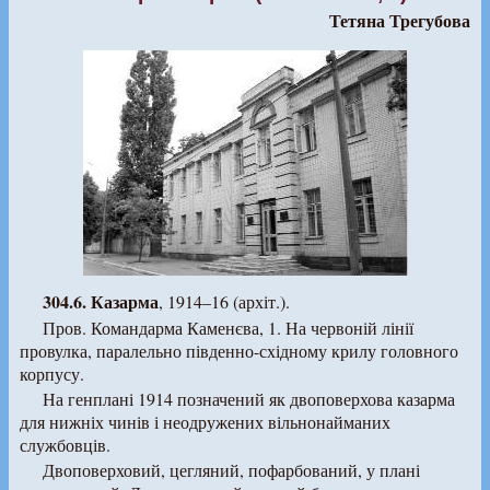
Тетяна Трегубова
304.6. Казарма
, 1914–16 (архіт.).
Пров. Командарма Каменєва, 1. На червоній лінії
провулка, паралельно південно-східному крилу головного
корпусу.
На генплані 1914 позначений як двоповерхова казарма
для нижніх чинів і неодружених вільнонайманих
службовців.
Двоповерховий, цегляний, пофарбований, у плані