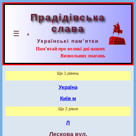
Прадідівська
слава
☰
Українські пам’ятки
Пам’ятай про великі дні наших
Визвольних змагань
Ще 1 рівень
Україна
Київ м
Ще 2 рівня
Л
Лескова вул.