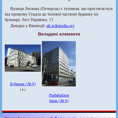
Вулиця Лескова (Печерськ) є тупиком, що простягається
від провулку Гуцала до тилової частини будинку по
бульвару Лесі Українки, 17.
Довідка у Вікіпедії:
uk.wikipedia.org
Вкладені елементи
Будинок (№ 8)
(+)
Раффайзен
банк (№ 9)