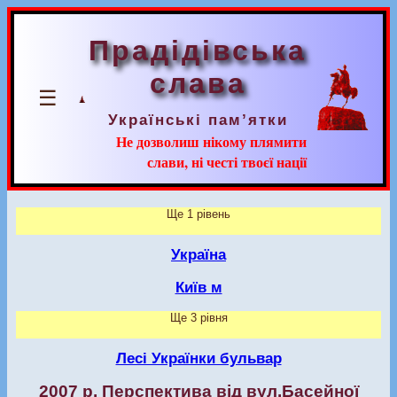
Прадідівська
слава
☰
Українські пам’ятки
Не дозволиш нікому плямити
слави, ні честі твоєї нації
Ще 1 рівень
Україна
Київ м
Ще 3 рівня
Лесі Українки бульвар
2007 р. Перспектива від вул.Басейної