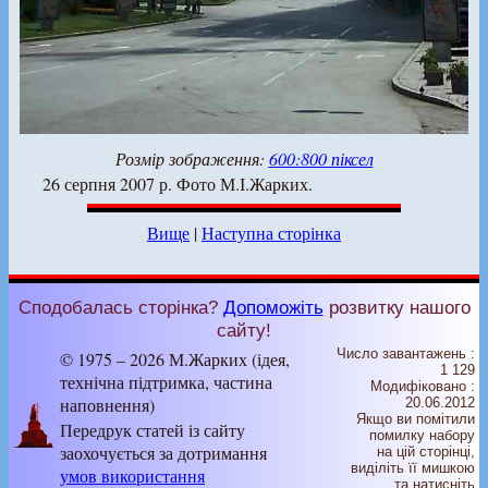
Розмір зображення:
600:800 піксел
26 серпня 2007 р. Фото М.І.Жарких.
Вище
|
Наступна сторінка
Сподобалась сторінка?
Допоможіть
розвитку нашого
сайту!
Число завантажень :
© 1975 – 2026 М.Жарких (ідея,
1 129
технічна підтримка, частина
Модифіковано :
наповнення)
20.06.2012
Якщо ви помітили
Передрук статей із сайту
помилку набору
заохочується за дотримання
на цiй сторiнцi,
видiлiть її мишкою
умов використання
та натисніть