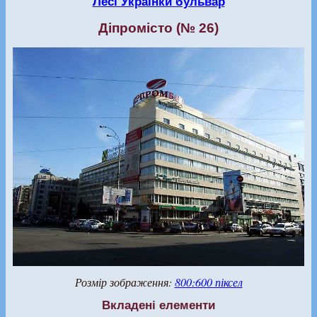
Лесі Українки бульвар
Діпромісто (№ 26)
Розмір зображення:
800:600 піксел
Вкладені елементи