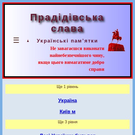
Прадідівська
слава
☰
Українські пам’ятки
Не завагаєшся виконати
найнебезпечнішого чину,
якщо цього вимагатиме добро
справи
Ще 1 рівень
Україна
Київ м
Ще 3 рівня