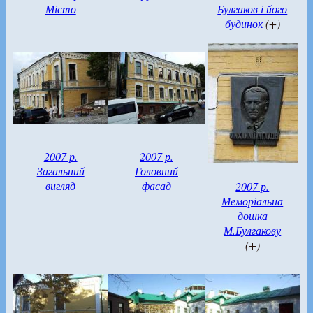
Місто
Булгаков і його
будинок
(+)
2007 р.
2007 р.
Загальний
Головний
вигляд
фасад
2007 р.
Меморіальна
дошка
М.Булгакову
(+)