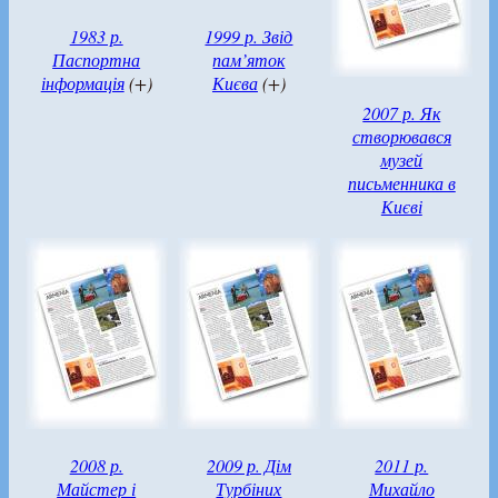
1983 р.
1999 р. Звід
Паспортна
пам’яток
інформація
(+)
Києва
(+)
2007 р. Як
створювався
музей
письменника в
Києві
2008 р.
2009 р. Дім
2011 р.
Майстер і
Турбіних
Михайло