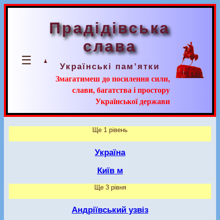
Прадідівська
слава
☰
Українські пам’ятки
Змагатимеш до посилення сили,
слави, багатства і простору
Української держави
Ще 1 рівень
Україна
Київ м
Ще 3 рівня
Андріївський узвіз