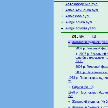
+
Автозаводська вул.
+
Алма-Атинська вул.
+
Алмазова вул.
+
Андріївська вул.
–
Андріївський узвіз
(
31
/ 59)
[1]
–
Житловий будинок (№ 1
2007 р. Головний фас
+
2007 р. Загальний 
садиби з площадки п
№ 15
2008 р. Головний фас
2008 р. Загальний ви
1978 р. Перспектива будин
21
+
Садиба (№ 19)
1978 р. Перспектива будин
22б
+
Житловий будинок (№ 2
+
Житловий будинок з іст