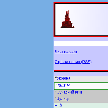
Лист на сайт
Стрічка новин (RSS)
^
Україна
^
Київ м
^
Сучасний Київ
^
Вулиці
–
А