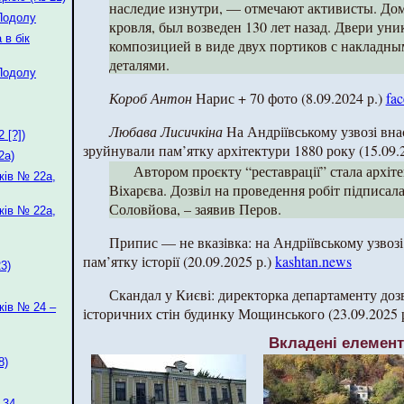
наследие изнутри, — отмечают активисты. Дом
 Подолу
кровля, был возведен 130 лет назад. Двери ун
 в бік
композицией в виде двух портиков с накладн
деталями.
 Подолу
Короб Антон
Нарис + 70 фото (8.09.2024 р.)
fa
Любава Лисичкіна
На Андріївському узвозі внас
 [?])
зруйнували пам’ятку архітектури 1880 року (15.09.
2а)
Автором проєкту “реставрації” стала архі
ків № 22а,
Віхарєва. Дозвіл на проведення робіт підписа
Соловйова, – заявив Перов.
ків № 22а,
Припис — не вказівка: на Андріївському узво
пам’ятку історії (20.09.2025 р.)
kashtan.news
3)
Скандал у Києві: директорка департаменту дозв
ків № 24 –
історичних стін будинку Мощинського (23.09.2025 
Вкладені елемен
8)
 34