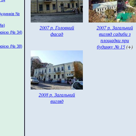
будинків №
4в)
2007 р. Головний
2007 р. Загальний
орією (№ 34)
фасад
вигляд садиби з
площадки при
будинку № 15
(+)
орією (№ 38)
2008 р. Загальний
вигляд