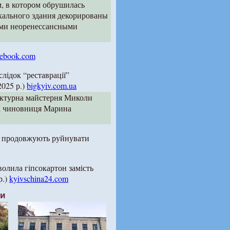
, в котором обрушилась
икального здания декорированы
ыми неоренессансными
cebook.com
лідок “реставрації”
2025 р.)
bigkyiv.com.ua
тектурна майстерня Миколи
ла чиновниця Марина
зі продовжують руйнувати
олила гіпсокартон замість
р.)
kyivschina24.com
ти