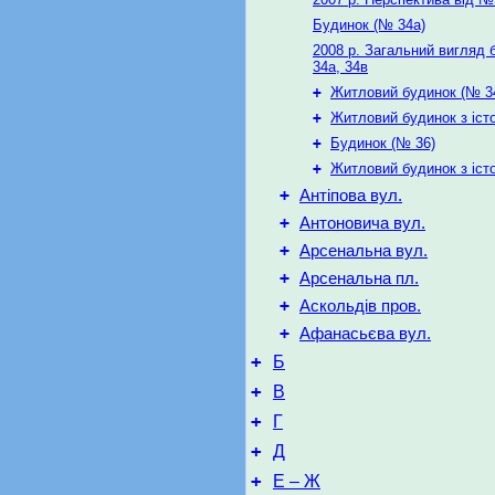
Будинок (№ 34а)
2008 р. Загальний вигляд 
34а, 34в
+
Житловий будинок (№ 3
+
Житловий будинок з іст
+
Будинок (№ 36)
+
Житловий будинок з іст
+
Антіпова вул.
+
Антоновича вул.
+
Арсенальна вул.
+
Арсенальна пл.
+
Аскольдів пров.
+
Афанасьєва вул.
+
Б
+
В
+
Г
+
Д
+
Е – Ж