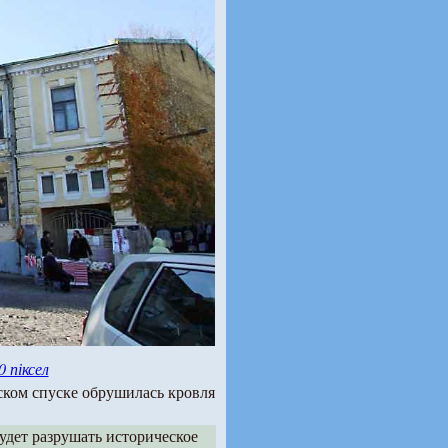
0 піксел
ском спуске обрушилась кровля
будет разрушать историческое