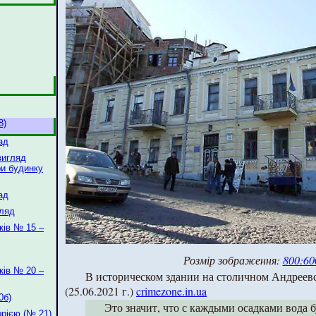
8)
ад
вигляд
ри будинку
ад
гляд
ків № 15 –
Розмір зображення:
800:60
ків № 20 –
В историческом здании на столичном Андреев
(25.06.2021 г.)
crimezone.in.ua
0б)
Это значит, что с каждыми осадками вода 
орією (№ 21)