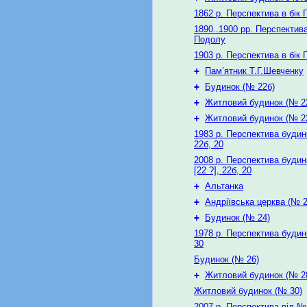
1862 р. Перспектива в бік
1890..1900 рр. Перспектива
Подолу
1903 р. Перспектива в бік
+
Пам’ятник Т.Г.Шевченку
+
Будинок (№ 22б)
+
Житловий будинок (№ 22
+
Житловий будинок (№ 2
1983 р. Перспектива будин
22б, 20
2008 р. Перспектива будин
[22 ?], 22б, 20
+
Альтанка
+
Андріївська церква (№ 2
+
Будинок (№ 24)
1978 р. Перспектива будин
30
Будинок (№ 26)
+
Житловий будинок (№ 2
Житловий будинок (№ 30)
2007 р. Перспектива від №