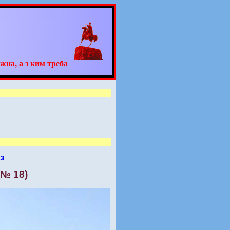
жна, а з ким треба
з
(№ 18)