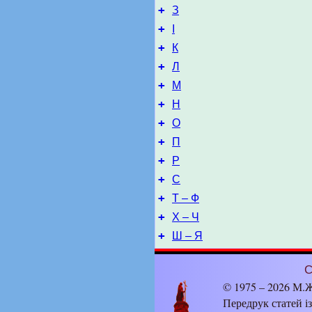
+
З
+
І
+
К
+
Л
+
М
+
Н
+
О
+
П
+
Р
+
С
+
Т – Ф
+
Х – Ч
+
Ш – Я
С
© 1975 – 2026 М.Ж
Передрук статей і