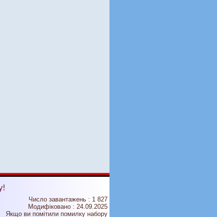
у!
Число завантажень : 1 827
Модифіковано :
24.09.2025
Якщо ви помітили помилку набору