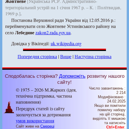
Жовтневе
[Українська РСР. Адміністративно-
територіальний устрій на 1 січня 1967 р. – К. : Політвидав,
1969 р.]
.
Постанова Верховної ради України від 12.05.2016 р.:
перейменувати село Жовтневе Устинівського району на
Лебедине
село
zakon2.rada.gov.ua
.
Довідка у Вікіпедії:
uk.wikipedia.org
Попередня сторінка
|
Вище
|
Наступна сторінка
Сподобалась сторінка?
Допоможіть
розвитку нашого
сайту!
Число завантажень :
© 1975 – 2026 М.Жарких (ідея,
2 214
технічна підтримка, частина
Модифіковано :
наповнення)
24.02.2025
Якщо ви помітили
Передрук статей із сайту
помилку набору
заохочується за дотримання
на цiй сторiнцi,
видiлiть її мишкою
умов використання
та натисніть
Сайт живе на
Смереці
Ctrl+Enter
.