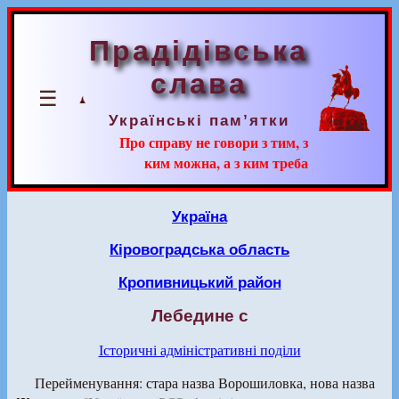
Прадідівська
слава
☰
Українські пам’ятки
Про справу не говори з тим, з
ким можна, а з ким треба
Україна
Кіровоградська область
Кропивницький район
Лебедине с
Історичні адміністративні поділи
Перейменування: стара назва Ворошиловка, нова назва