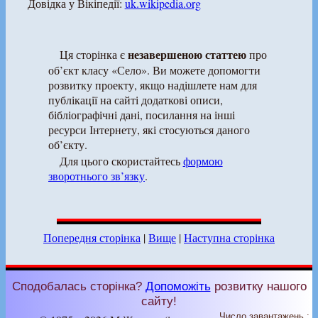
Довідка у Вікіпедії:
uk.wikipedia.org
незавершеною статтею
Ця сторінка є
про
об’єкт класу «Село». Ви можете допомогти
розвитку проекту, якщо надішлете нам для
публікації на сайті додаткові описи,
бібліографічні дані, посилання на інші
ресурси Інтернету, які стосуються даного
об’єкту.
Для цього скористайтесь
формою
зворотнього зв’язку
.
Попередня сторінка
|
Вище
|
Наступна сторінка
Сподобалась сторінка?
Допоможіть
розвитку нашого
сайту!
Число завантажень :