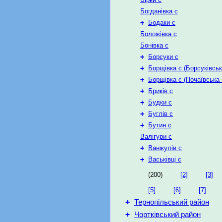
Богданівка с
+
Бодаки с
Боложівка с
Бонівка с
+
Борсуки с
+
Борщівка с (Борсуківськ
+
Борщівка с (Почаївська 
+
Бриків с
+
Будки с
+
Буглів с
+
Бутин с
Валігури с
+
Ванжулів с
+
Васьківці с
(200)
[2]
[3]
[5]
[6]
[7]
+
Тернопільський район
+
Чортківський район