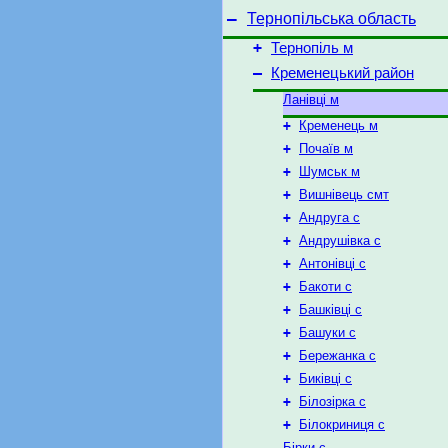
–
Тернопільська область
+
Тернопіль м
–
Кременецький район
Ланівці м
+
Кременець м
+
Почаїв м
+
Шумськ м
+
Вишнівець смт
+
Андруга с
+
Андрушівка с
+
Антонівці с
+
Бакоти с
+
Башківці с
+
Башуки с
+
Бережанка с
+
Биківці с
+
Білозірка с
+
Білокриниця с
Бірки с