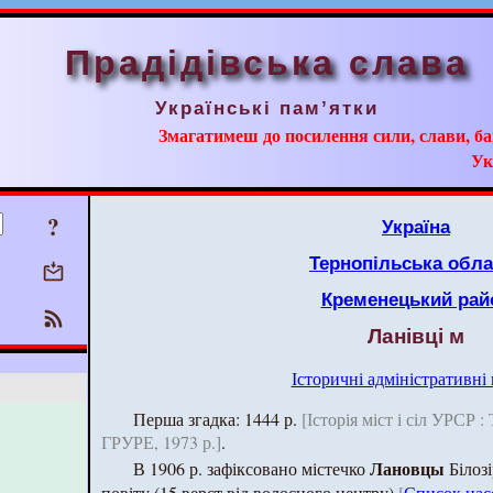
Прадідівська слава
Українські пам’ятки
Змагатимеш до посилення сили, слави, ба
Ук
?
Україна
Тернопільська обла
Кременецький рай
Ланівці м
Історичні адміністративні
Перша згадка: 1444 р.
[Історія міст і сіл УРСР :
ГРУРЕ, 1973 р.]
.
Лановцы
В 1906 р. зафіксовано містечко
Білозі
повіту (15 верст від волосного центру)
[
Список нас