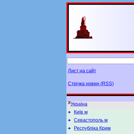
Лист на сайт
Стрічка новин (RSS)
^
Україна
+
Київ м
+
Севастополь м
+
Республіка Крим