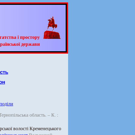
гатства і простору
раїнської держави
сть
он
 поділи
 Тернопільська область. – К. :
рської волості Кременецького
елённых мест
Волынской