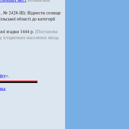
, № 2428-ІІІ): Віднести селище
ьської області до категорії
шої згадки 1444 р.
[Постанова
у історичних населених місць
їну
».
нка