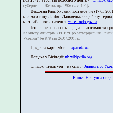
губернии. – Житомир: 1906 г., с. 101]
.
Верховна Рада України постановляє (17.05.2001
міського типу Ланівці Лановецького району Тернопіл
міст районного значення.
w1.c1.rada.gov.ua
Історичне населене місце; дата заснування/пер
Кабінету міністрів УРСР “Про затвердження Списк
України” № 878 від 26.07.2001 р.]
.
Цифрова карта міста:
map.meta.ua
.
Довідка у Вікіпедії:
uk.wikipedia.org
Список літератури – на сайті «
Знання про Укра
Вище
|
Наступна сторі