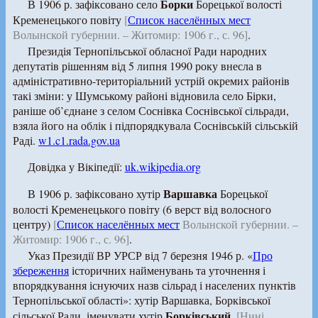
Борки
В 1906 р. зафіксовано село
Борецької волості
Кременецького повіту
[
Список населённых мест
Волынской губернии. – Житомир: 1906 г., с. 96]
.
Президія Тернопільської обласної Ради народних
депутатів рішенням від 5 липня 1990 року внесла в
адміністративно-територіальний устрій окремих районів
такі зміни: у Шумському районі відновила село Бірки,
раніше об’єднане з селом Соснівка Соснівської сільради,
взяла його на облік і підпорядкувала Соснівській сільській
Раді.
w1.c1.rada.gov.ua
Довідка у Вікіпедії:
uk.wikipedia.org
Варшавка
В 1906 р. зафіксовано хутір
Борецької
волості Кременецького повіту (6 верст від волосного
центру)
[
Список населённых мест
Волынской губернии. –
Житомир: 1906 г., с. 96]
.
Указ Президії ВР УРСР від 7 березня 1946 р. «
Про
збереження
історичних найменувань та уточнення і
впорядкування існуючих назв сільрад і населених пунктів
Тернопільської області»: хутір Варшавка, Борківської
Борківський
сільської Ради, іменувати хутір
.
[Нині