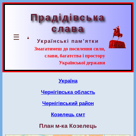
Прадідівська
слава
☰
Українські пам’ятки
Змагатимеш до посилення сили,
слави, багатства і простору
Української держави
Україна
Чернігівська область
Чернігівський район
Козелець смт
План м-ка Козелець