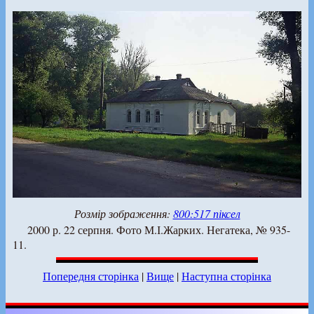
Розмір зображення:
800:517 піксел
2000 р. 22 серпня. Фото М.І.Жарких. Негатека, № 935-
11.
Попередня сторінка
|
Вище
|
Наступна сторінка