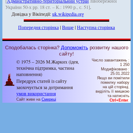
[
Адміністративно-територіальний устрій
лівобережної
України 50-х рр. 18 ст. – К.: 1990 р., с. 51]
.
Довідка у Вікіпедії:
uk.wikipedia.org
Попередня сторінка
|
Вище
|
Наступна сторінка
Сподобалась сторінка?
Допоможіть
розвитку нашого
сайту!
Число завантажень :
© 1975 – 2026 М.Жарких (ідея,
1 250
технічна підтримка, частина
Модифіковано :
наповнення)
25.01.2022
Якщо ви помітили
Передрук статей із сайту
помилку набору
заохочується за дотримання
на цiй сторiнцi,
видiлiть її мишкою
умов використання
та натисніть
Сайт живе на
Смереці
Ctrl+Enter
.