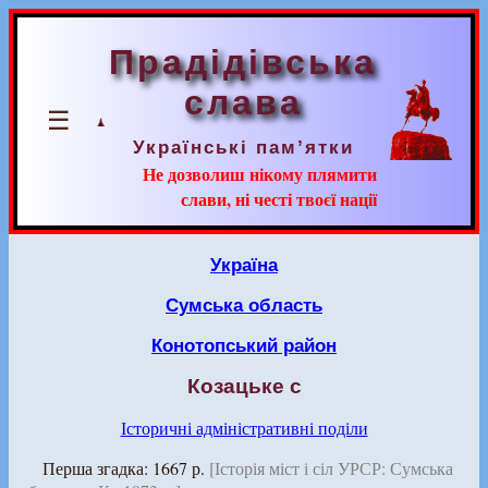
Прадідівська
слава
☰
Українські пам’ятки
Не дозволиш нікому плямити
слави, ні честі твоєї нації
Україна
Сумська область
Конотопський район
Козацьке с
Історичні адміністративні поділи
Перша згадка: 1667 р.
[Історія міст і сіл УРСР: Сумська