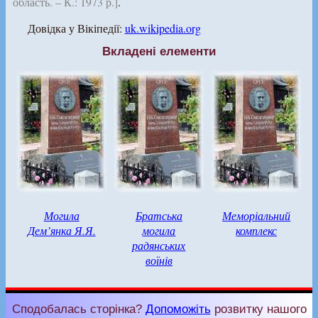
область. – К.: 1973 р.]
.
Довідка у Вікіпедії:
uk.wikipedia.org
Вкладені елементи
Могила
Братська
Меморіальний
Дем’янка Я.Я.
могила
комплекс
радянських
воїнів
Сподобалась сторінка?
Допоможіть
розвитку нашого