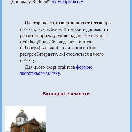
Довідка у Вікіпедії:
uk.wikipedia.org
незавершеною статтею
Ця сторінка є
про
об’єкт класу «Село». Ви можете допомогти
розвитку проекту, якщо надішлете нам для
публікації на сайті додаткові описи,
бібліографічні дані, посилання на інші
ресурси Інтернету, які стосуються даного
об’єкту.
Для цього скористайтесь
формою
зворотнього зв’язку
.
Вкладені елементи