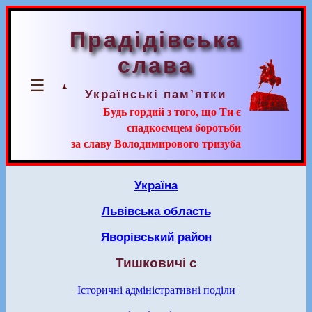
Прадідівська
слава
☰
Українські пам’ятки
Будь гордий з того, що Ти є
спадкоємцем боротьби
за славу Володимирового тризуба
Україна
Львівська область
Яворівський район
Тишковичі с
Історичні адміністративні поділи