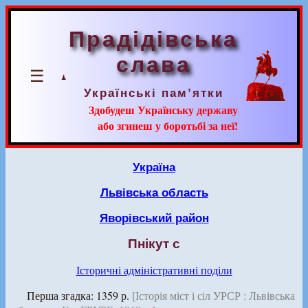
Прадідівська
слава
☰
Українські пам’ятки
Здобудеш Українську державу
або згинеш у боротьбі за неї!
Україна
Львівська область
Яворівський район
Пнікут с
Історичні адміністративні поділи
Перша згадка: 1359 р.
[Історія міст і сіл УРСР : Львівська