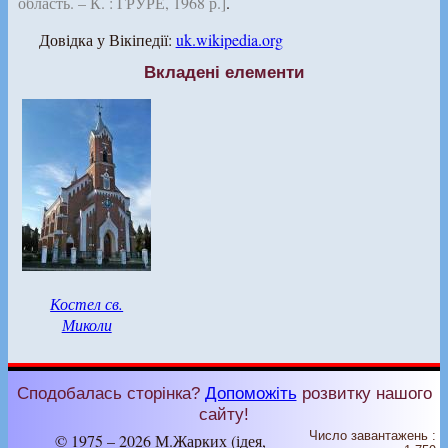
область. – К. : ГРУРЕ, 1968 р.]
.
Довідка у Вікіпедії:
uk.wikipedia.org
Вкладені елементи
Костел св.
Миколи
Сподобалась сторінка?
Допоможіть
розвитку нашого
сайту!
Число завантажень :
© 1975 – 2026 М.Жарких (ідея,