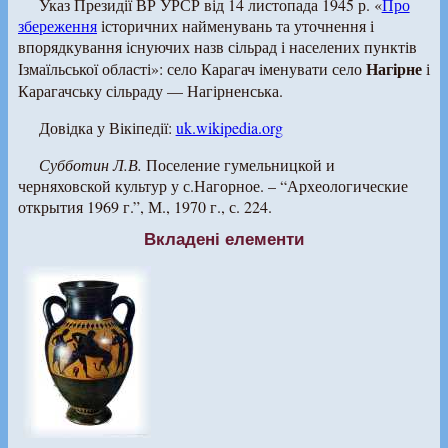
Указ Президії ВР УРСР від 14 листопада 1945 р. «
Про
збереження
історичних найменувань та уточнення і
впорядкування існуючих назв сільрад і населених пунктів
Нагірне
Ізмаїльської області»: село Карагач іменувати село
і
Карагачську сільраду — Нагірненська.
Довідка у Вікіпедії:
uk.wikipedia.org
Субботин Л.В.
Поселение гумельницкой и
черняховской культур у с.Нагорное. – “Археологические
открытия 1969 г.”, М., 1970 г., с. 224.
Вкладені елементи