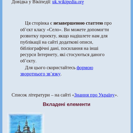
Довідка у Вікіпедії:
uk.wikipedia.org
незавершеною статтею
Ця сторінка є
про
об’єкт класу «Село». Ви можете допомогти
розвитку проекту, якщо надішлете нам для
публікації на сайті додаткові описи,
бібліографічні дані, посилання на інші
ресурси Інтернету, які стосуються даного
об’єкту.
Для цього скористайтесь
формою
зворотнього зв’язку
.
Список літератури – на сайті «
Знання про Україну
».
Вкладені елементи