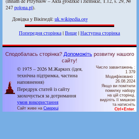
(Ihnath de Przybilow – Akta grodzkie i ziemskie, T.12, s. 29, №
247
polona.pl
).
Довідка у Вікіпедії:
uk.wikipedia.org
Попередня сторінка
|
Вище
|
Наступна сторінка
Сподобалась сторінка?
Допоможіть
розвитку нашого
сайту!
Число завантажень :
© 1975 – 2026 М.Жарких (ідея,
1 379
технічна підтримка, частина
Модифіковано :
наповнення)
26.08.2024
Якщо ви помітили
Передрук статей із сайту
помилку набору
заохочується за дотримання
на цiй сторiнцi,
видiлiть її мишкою
умов використання
та натисніть
Сайт живе на
Смереці
Ctrl+Enter
.