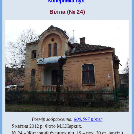
Коперника вул.
Вілла (№ 24)
Розмір зображення:
800:597 піксел
5 квітня 2012 р. Фото М.І.Жарких.
№ 24 – Житловий будинок кін. 19 – поч. 20 ст. (архіт.)