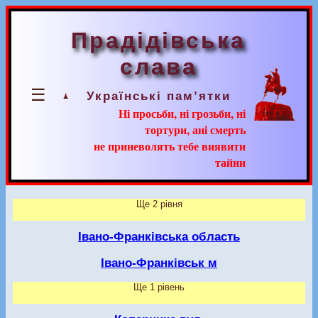
Прадідівська
слава
☰
Українські пам’ятки
Ні просьби, ні грозьби, ні
тортури, ані смерть
не приневолять тебе виявити
тайни
Ще 2 рівня
Івано-Франківська область
Івано-Франківськ м
Ще 1 рівень