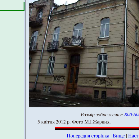
Розмір зображення:
800:60
5 квітня 2012 р. Фото М.І.Жарких.
Попередня сторінка
|
Вище
|
Наст