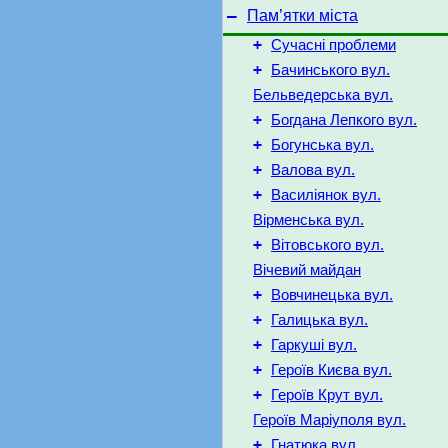
–
Пам’ятки міста
+
Сучасні проблеми
+
Бачинського вул.
Бельведерська вул.
+
Богдана Лепкого вул.
+
Богунська вул.
+
Валова вул.
+
Василіянок вул.
Вірменська вул.
+
Вітовського вул.
Вічевий майдан
+
Вовчинецька вул.
+
Галицька вул.
+
Гаркуші вул.
+
Героїв Києва вул.
+
Героїв Крут вул.
Героїв Маріуполя вул.
+
Гнатюка вул.