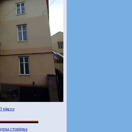
0 піксел
упна сторінка