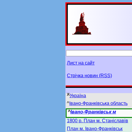
Лист на сайт
Стрічка новин (RSS)
^
Україна
^
Івано-Франківська область
^
Івано-Франківськ м
1800 р. План м. Станіславів
План м. Івано-Франківськ