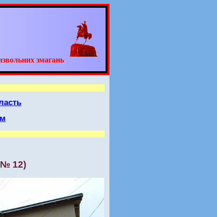
извольних змагань
ласть
 м
(№ 12)