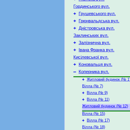
Гординського вул.
+
Грушевського вул.
+
Грюнвальдська вул.
+
Дністровська вул.
Заклинських вул.
+
Залізнична вул.
+
Івана Франка вул.
Кисілевської вул.
+
Коновальця вул.
–
Коперника вул.
+
Житловий будинок (№ 1
Вілла (№ 7)
+
Вілла (№ 9)
+
Вілла (№ 11)
Житловий будинок (№ 12)
Вілла (№ 15)
+
Вілла (№ 17)
Вілла (№ 18)