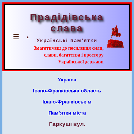
Прадідівська
слава
☰
Українські пам’ятки
Змагатимеш до посилення сили,
слави, багатства і простору
Української держави
Україна
Івано-Франківська область
Івано-Франківськ м
Пам’ятки міста
Гаркуші вул.