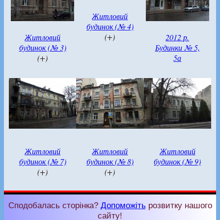
Житловий
будинок (№ 4)
(+)
Житловий
2012 р.
будинок (№ 3)
Будинки № 5,
(+)
5а
Житловий
Житловий
Житловий
будинок (№ 7)
будинок (№ 8)
будинок (№ 9)
(+)
(+)
Сподобалась сторінка?
Допоможіть
розвитку нашого
сайту!