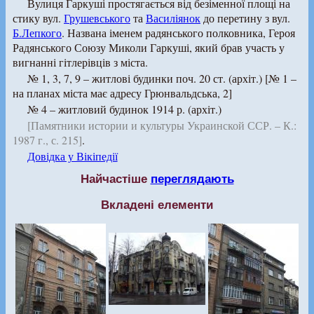
Вулиця Гаркуші простягається від безіменної площі на
стику вул.
Грушевського
та
Василіянок
до перетину з вул.
Б.Лепкого
. Названа іменем радянського полковника, Героя
Радянського Союзу Миколи Гаркуші, який брав участь у
вигнанні гітлерівців з міста.
№ 1, 3, 7, 9 – житлові будинки поч. 20 ст. (архіт.)
[№ 1 –
на планах міста має адресу Грюнвальдська, 2]
№ 4 – житловий будинок 1914 р. (архіт.)
[Памятники истории и культуры Украинской ССР. – К.:
1987 г., с. 215]
.
Довідка у Вікіпедії
Найчастіше
переглядають
Вкладені елементи