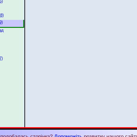
5)
8)
9)
ад
7)
подобалась сторінка?
Допоможіть
розвитку нашого сайт