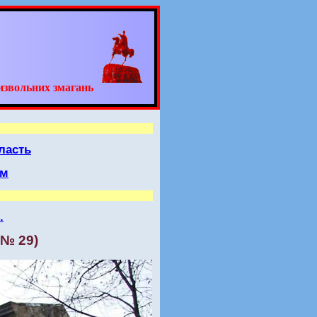
извольних змагань
ласть
 м
.
(№ 29)