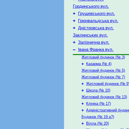
Гординського вул.
+
Грушевського вул.
+
Грюнвальдська вул.
+
Дністровська вул.
Заклинських вул.
+
Залізнична вул.
–
Івана Франка вул.
Житловий будинок (№ 3)
+
Казарма (№ 4)
Житловий будинок (№ 5)
Житловий будинок (№ 7)
+
Житловий будинок (№ 9
+
Школа (№ 10)
Житловий будинок (№ 13)
+
Клініка (№ 17)
+
Адміністративний будин
Будинок (№ 19 а?)
+
Вілла (№ 20)