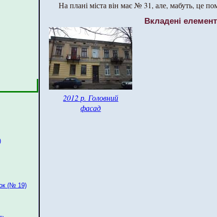
На плані міста він має № 31, але, мабуть, це по
Вкладені елемен
2012 р. Головний
фасад
)
ок (№ 19)