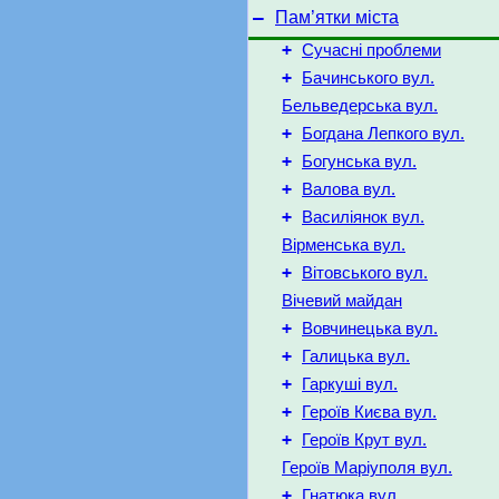
–
Пам’ятки міста
+
Сучасні проблеми
+
Бачинського вул.
Бельведерська вул.
+
Богдана Лепкого вул.
+
Богунська вул.
+
Валова вул.
+
Василіянок вул.
Вірменська вул.
+
Вітовського вул.
Вічевий майдан
+
Вовчинецька вул.
+
Галицька вул.
+
Гаркуші вул.
+
Героїв Києва вул.
+
Героїв Крут вул.
Героїв Маріуполя вул.
+
Гнатюка вул.