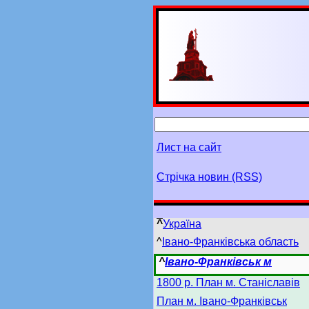
Лист на сайт
Стрічка новин (RSS)
^
Україна
^
Івано-Франківська область
^
Івано-Франківськ м
1800 р. План м. Станіславів
План м. Івано-Франківськ