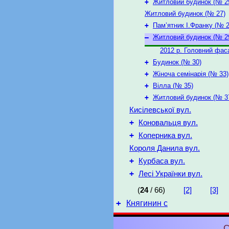
+
Житловий будинок (№ 2
Житловий будинок (№ 27)
+
Пам’ятник І.Франку (№ 2
–
Житловий будинок (№ 2
2012 р. Головний фас
+
Будинок (№ 30)
+
Жіноча семінарія (№ 33)
+
Вілла (№ 35)
+
Житловий будинок (№ 3
Кисілевської вул.
+
Коновальця вул.
+
Коперника вул.
Короля Данила вул.
+
Курбаса вул.
+
Лесі Українки вул.
(
24
/ 66)
[2]
[3]
+
Княгинин с
С