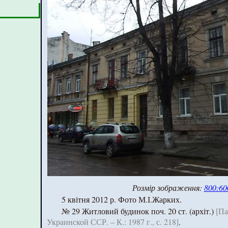
Розмір зображення:
800:60
5 квітня 2012 р. Фото М.І.Жарких.
№ 29 Житловий будинок поч. 20 ст. (архіт.)
[Па
Украинской ССР. – К.: 1987 г., с. 218]
.