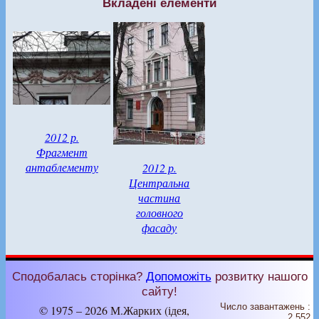
Вкладені елементи
2012 р.
Фрагмент
антаблементу
2012 р.
Центральна
частина
головного
фасаду
Сподобалась сторінка?
Допоможіть
розвитку нашого
сайту!
Число завантажень :
© 1975 – 2026 М.Жарких (ідея,
2 552