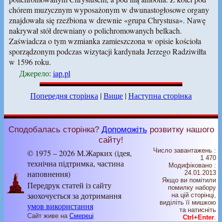
chórem muzycznym wyposażonym w dwunastogłosowe organy
znajdowała się rzeźbiona w drewnie «grupa Chrystusa». Nawę
nakrywał stół drewniany o polichromowanych belkach.
Zaświadcza o tym wzmianka zamieszczona w opisie kościoła
sporządzonym podczas wizytacji kardynała Jerzego Radziwiłła
w 1596 roku.
Джерело
:
iap.pl
Попередня сторінка
|
Вище
|
Наступна сторінка
Сподобалась сторінка?
Допоможіть
розвитку нашого
сайту!
Число завантажень :
© 1975 – 2026 М.Жарких (ідея,
1 470
технічна підтримка, частина
Модифіковано :
наповнення)
24.01.2013
Якщо ви помітили
Передрук статей із сайту
помилку набору
заохочується за дотримання
на цiй сторiнцi,
видiлiть її мишкою
умов використання
та натисніть
Сайт живе на
Смереці
Ctrl+Enter
.