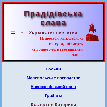
Прадідівська
слава
☰
Українські пам’ятки
Ні просьби, ні грозьби, ні
тортури, ані смерть
не приневолять тебе виявити
тайни
Польща
Малопольське воєводство
Новосончівський повіт
Грибів м
Костел св.Катерини