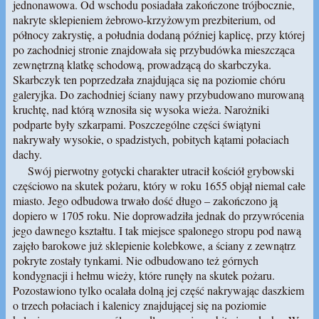
jednonawowa. Od wschodu posiadała zakończone trójbocznie,
nakryte sklepieniem żebrowo-krzyżowym prezbiterium, od
północy zakrystię, a południa dodaną później kaplicę, przy której
po zachodniej stronie znajdowała się przybudówka mieszcząca
zewnętrzną klatkę schodową, prowadzącą do skarbczyka.
Skarbczyk ten poprzedzała znajdująca się na poziomie chóru
galeryjka. Do zachodniej ściany nawy przybudowano murowaną
kruchtę, nad którą wznosiła się wysoka wieża. Narożniki
podparte były szkarpami. Poszczególne części świątyni
nakrywały wysokie, o spadzistych, pobitych kątami połaciach
dachy.
Swój pierwotny gotycki charakter utracił kościół grybowski
częściowo na skutek pożaru, który w roku 1655 objął niemal całe
miasto. Jego odbudowa trwało dość długo – zakończono ją
dopiero w 1705 roku. Nie doprowadziła jednak do przywrócenia
jego dawnego kształtu. I tak miejsce spalonego stropu pod nawą
zajęło barokowe już sklepienie kolebkowe, a ściany z zewnątrz
pokryte zostały tynkami. Nie odbudowano też górnych
kondygnacji i hełmu wieży, które runęły na skutek pożaru.
Pozostawiono tylko ocalała dolną jej część nakrywając daszkiem
o trzech połaciach i kalenicy znajdującej się na poziomie