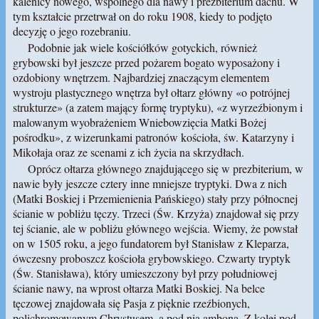
kalenicy nowego, wspólnego dla nawy i prezbiterium dachu. W
tym kształcie przetrwał on do roku 1908, kiedy to podjęto
decyzję o jego rozebraniu.
Podobnie jak wiele kościółków gotyckich, również
grybowski był jeszcze przed pożarem bogato wyposażony i
ozdobiony wnętrzem. Najbardziej znaczącym elementem
wystroju plastycznego wnętrza był ołtarz główny «o potrójnej
strukturze» (a zatem mający formę tryptyku), «z wyrzeźbionym i
malowanym wyobrażeniem Wniebowzięcia Matki Bożej
pośrodku», z wizerunkami patronów kościoła, św. Katarzyny i
Mikołaja oraz ze scenami z ich życia na skrzydłach.
Oprócz ołtarza głównego znajdującego się w prezbiterium, w
nawie były jeszcze cztery inne mniejsze tryptyki. Dwa z nich
(Matki Boskiej i Przemienienia Pańskiego) stały przy północnej
ścianie w pobliżu tęczy. Trzeci (Św. Krzyża) znajdował się przy
tej ścianie, ale w pobliżu głównego wejścia. Wiemy, że powstał
on w 1505 roku, a jego fundatorem był Stanisław z Kleparza,
ówczesny proboszcz kościoła grybowskiego. Czwarty tryptyk
(Św. Stanisława), który umieszczony był przy południowej
ścianie nawy, na wprost ołtarza Matki Boskiej. Na belce
tęczowej znajdowała się Pasja z pięknie rzeźbionych,
polichromowanym Chrystusem, a pod nią ambona. Z kolei pod