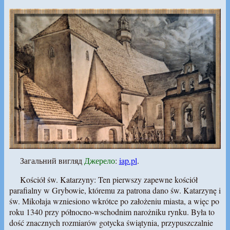
Загальний вигляд
Джерело
:
iap.pl
.
Kościół św. Katarzyny: Ten pierwszy zapewne kościół
parafialny w Grybowie, któremu za patrona dano św. Katarzynę i
św. Mikołaja wzniesiono wkrótce po założeniu miasta, a więc po
roku 1340 przy północno-wschodnim narożniku rynku. Była to
dość znacznych rozmiarów gotycka świątynia, przypuszczalnie