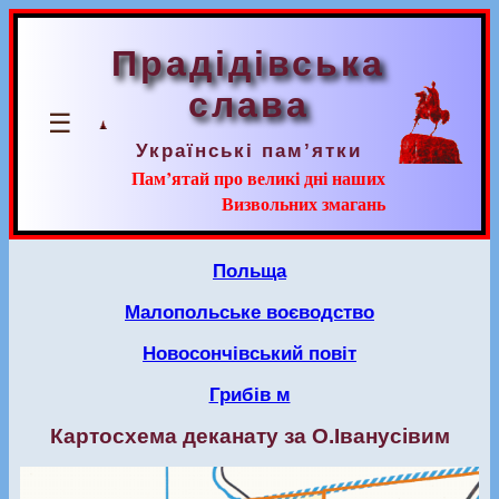
Прадідівська
слава
☰
Українські пам’ятки
Пам’ятай про великі дні наших
Визвольних змагань
Польща
Малопольське воєводство
Новосончівський повіт
Грибів м
Картосхема деканату за О.Іванусівим