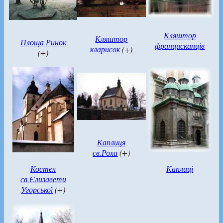
Кляштор
Кляштор
Площа Ринок
францисканців
кларисок
(+)
(+)
Каплиця
св.Роха
(+)
Костел
Каплиці
св.Єлизавети
Угорської
(+)