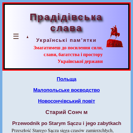
Прадідівська
слава
☰
Українські пам’ятки
Змагатимеш до посилення сили,
слави, багатства і простору
Української держави
Польща
Малопольське воєводство
Новосончівський повіт
Старий Сонч м
Przewodnik po Starym Sączu i jego zabytkach
Przeszłość Starego Sącza sięga czasów zamierzchłych,