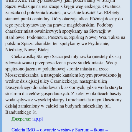
Sączu wskazuje na realizację z kręgu węgierskiego. Owalnica
zależała od położenia kościoła, a właśnie kościół św. Elżbiety
stanowi punkt centralny, który otaczają ulice. Później doszły do
tego rynek sytuowany na prawie magdeburskim. Podobny
charakter miast owalnicowych spotykamy na Słowacji: w
Bardiowie, Podolińcu, Preszowie, Spiskiej Nowej Wsi. Także na
polskim Spiszu charakter ten spotykamy we Frydmanie,
Niedzicy, Nowej Białej.
Ciekawostką Starego Sącza jest młynówka (niestety dzisiaj
zdewastowana) przeprowadzona przez środek miasta. Wodę
spiętrzono jazem w południowej stronie miasta na rzece
Moszczeniczanka, a następnie kanałem krytym prowadzono ją
wzdłuż dzisiejszej ulicy Czarnieckiego, następnie ulicą
Daszyńskiego do zabudowań klasztornych, gdzie woda służyła
siostrom dla celów gospodarczych. Z kolei w okolicach baszty
woda spływa z wysokiej skarpy i uruchamiała młyn klasztorny,
dzisiaj zamieniony w całości na budynek mieszkalny (ul.
Bandurskiego 8).
Джерела:
:
iap.pl
Galeria IMO – otwarcie wystawy Sacrum – ikona –