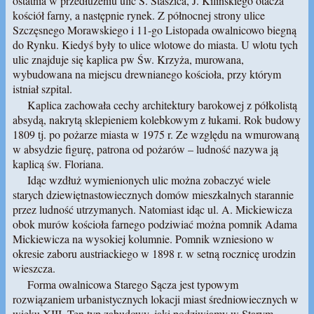
ostatnia w przedłużeniu ulic S. Staszica, J. Kilińskiego otacza
kościół farny, a następnie rynek. Z północnej strony ulice
Szczęsnego Morawskiego i 11-go Listopada owalnicowo biegną
do Rynku. Kiedyś były to ulice wlotowe do miasta. U wlotu tych
ulic znajduje się kaplica pw Św. Krzyża, murowana,
wybudowana na miejscu drewnianego kościoła, przy którym
istniał szpital.
Kaplica zachowała cechy architektury barokowej z półkolistą
absydą, nakrytą sklepieniem kolebkowym z łukami. Rok budowy
1809 tj. po pożarze miasta w 1975 r. Ze względu na wmurowaną
w absydzie figurę, patrona od pożarów – ludność nazywa ją
kaplicą św. Floriana.
Idąc wzdłuż wymienionych ulic można zobaczyć wiele
starych dziewiętnastowiecznych domów mieszkalnych starannie
przez ludność utrzymanych. Natomiast idąc ul. A. Mickiewicza
obok murów kościoła farnego podziwiać można pomnik Adama
Mickiewicza na wysokiej kolumnie. Pomnik wzniesiono w
okresie zaboru austriackiego w 1898 r. w setną rocznicę urodzin
wieszcza.
Forma owalnicowa Starego Sącza jest typowym
rozwiązaniem urbanistycznych lokacji miast średniowiecznych w
wieku XIII. Ten typ zabudowy, jaki podziwiamy w Starym