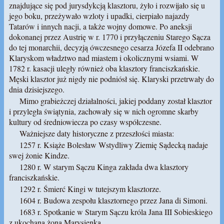
znajdujące się pod jurysdykcją klasztoru, żyło i rozwijało się u
jego boku, przeżywało wzloty i upadki, cierpiało najazdy
Tatarów i innych nacji, a także wojny domowe. Po aneksji
dokonanej przez Austrię w r. 1770 i przyłączeniu Starego Sącza
do tej monarchii, decyzją ówczesnego cesarza Józefa II odebrano
Klaryskom władztwo nad miastem i okolicznymi wsiami. W
1782 r. kasacji uległy również oba klasztory franciszkańskie.
Męski klasztor już nigdy nie podniósł się. Klaryski przetrwały do
dnia dzisiejszego.
Mimo grabieżczej działalności, jakiej poddany został klasztor
i przyległa świątynia, zachowały się w nich ogromne skarby
kultury od średniowiecza po czasy współczesne.
Ważniejsze daty historyczne z przeszłości miasta:
1257 r. Książe Bolesław Wstydliwy Ziemię Sądecką nadaje
swej żonie Kindze.
1280 r. W starym Sączu Kinga zakłada dwa klasztory
franciszkańskie.
1292 r. Śmierć Kingi w tutejszym klasztorze.
1604 r. Budowa zespołu klasztornego przez Jana di Simoni.
1683 r. Spotkanie w Starym Sączu króla Jana III Sobieskiego
z ukochaną żoną Marysienką