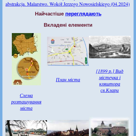
abstrakcja. Malarstwo. Wokół Jerzego Nowosielskiego (04.2024)
Найчастіше
переглядають
Вкладені елементи
[1899 р.] Вид
містечка і
План міста
кляштора
св.Клари
Схема
розташування
міста