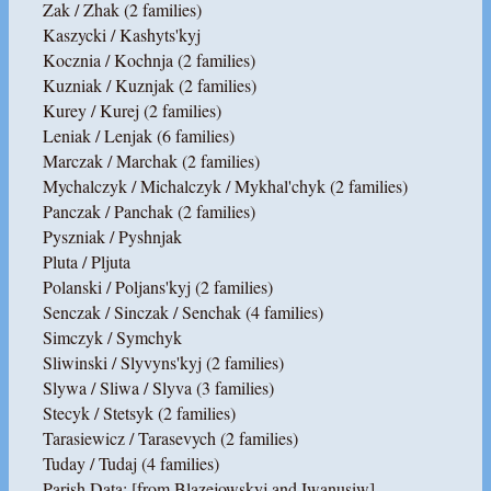
Zak / Zhak (2 families)
Kaszycki / Kashyts'kyj
Kocznia / Kochnja (2 families)
Kuzniak / Kuznjak (2 families)
Kurey / Kurej (2 families)
Leniak / Lenjak (6 families)
Marczak / Marchak (2 families)
Mychalczyk / Michalczyk / Mykhal'chyk (2 families)
Panczak / Panchak (2 families)
Pyszniak / Pyshnjak
Pluta / Pljuta
Polanski / Poljans'kyj (2 families)
Senczak / Sinczak / Senchak (4 families)
Simczyk / Symchyk
Sliwinski / Slyvyns'kyj (2 families)
Slywa / Sliwa / Slyva (3 families)
Stecyk / Stetsyk (2 families)
Tarasiewicz / Tarasevych (2 families)
Tuday / Tudaj (4 families)
Parish Data: [from Blazejowskyj and Iwanusiw]