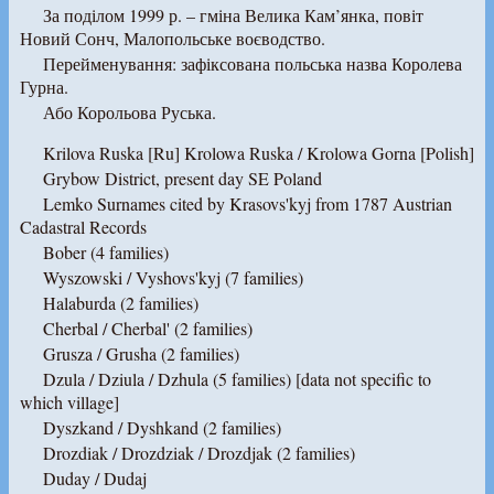
За поділом 1999 р. – гміна Велика Кам’янка, повіт
Новий Сонч, Малопольське воєводство.
Перейменування: зафіксована польська назва Королева
Гурна.
Або Корольова Руська.
Krilova Ruska [Ru] Krolowa Ruska / Krolowa Gorna [Polish]
Grybow District, present day SE Poland
Lemko Surnames cited by Krasovs'kyj from 1787 Austrian
Cadastral Records
Bober (4 families)
Wyszowski / Vyshovs'kyj (7 families)
Halaburda (2 families)
Cherbal / Cherbal' (2 families)
Grusza / Grusha (2 families)
Dzula / Dziula / Dzhula (5 families) [data not specific to
which village]
Dyszkand / Dyshkand (2 families)
Drozdiak / Drozdziak / Drozdjak (2 families)
Duday / Dudaj