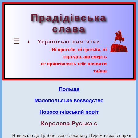
Прадідівська
слава
☰
Українські пам’ятки
Ні просьби, ні грозьби, ні
тортури, ані смерть
не приневолять тебе виявити
тайни
Польща
Малопольське воєводство
Новосончівський повіт
Королева Руська с
Належало до Грибівського деканату Перемиської єпархії.