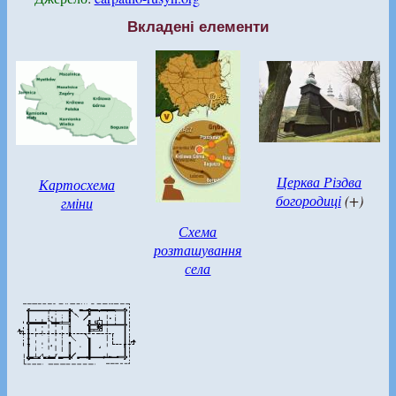
Вкладені елементи
Церква Різдва
Картосхема
богородиці
(+)
гміни
Схема
розташування
села