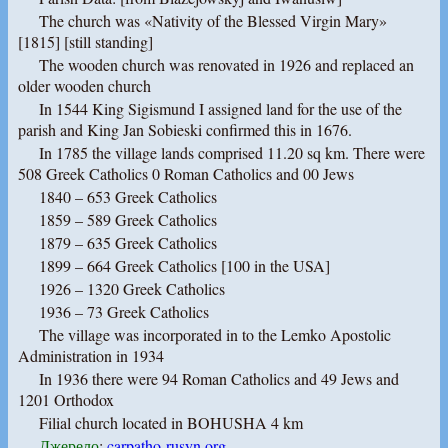
The church was «Nativity of the Blessed Virgin Mary»
[1815] [still standing]
The wooden church was renovated in 1926 and replaced an
older wooden church
In 1544 King Sigismund I assigned land for the use of the
parish and King Jan Sobieski confirmed this in 1676.
In 1785 the village lands comprised 11.20 sq km. There were
508 Greek Catholics 0 Roman Catholics and 00 Jews
1840 – 653 Greek Catholics
1859 – 589 Greek Catholics
1879 – 635 Greek Catholics
1899 – 664 Greek Catholics [100 in the USA]
1926 – 1320 Greek Catholics
1936 – 73 Greek Catholics
The village was incorporated in to the Lemko Apostolic
Administration in 1934
In 1936 there were 94 Roman Catholics and 49 Jews and
1201 Orthodox
Filial church located in BOHUSHA 4 km
Джерело
:
carpatho-rusyn.org