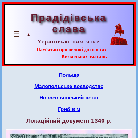
Прадідівська
слава
☰
Українські пам’ятки
Пам’ятай про великі дні наших
Визвольних змагань
Польща
Малопольське воєводство
Новосончівський повіт
Грибів м
Локаційний документ 1340 р.