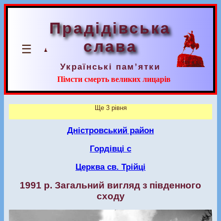
Прадідівська
слава
☰
Українські пам’ятки
Пімсти смерть великих лицарів
Ще 3 рівня
Дністровський район
Гордівці с
Церква св. Трійці
1991 р. Загальний вигляд з південного
сходу