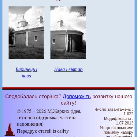
Бабинець і
Нава і вівтар
нава
Сподобалась сторінка?
Допоможіть
розвитку нашого
сайту!
Число завантажень :
© 1975 – 2026 М.Жарких (ідея,
1 022
технічна підтримка, частина
Модифіковано :
наповнення)
1.07.2013
Якщо ви помітили
Передрук статей із сайту
помилку набору
на цiй сторiнцi,