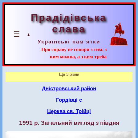
Прадідівська
слава
☰
Українські пам’ятки
Про справу не говори з тим, з
ким можна, а з ким треба
Ще 3 рівня
Дністровський район
Гордівці с
Церква св. Трійці
1991 р. Загальний вигляд з півдня