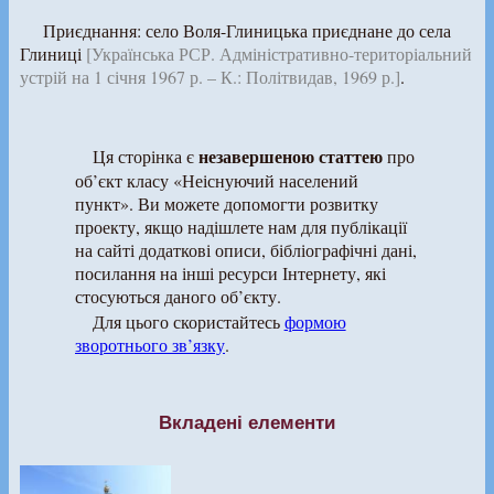
Приєднання: село Воля-Глиницька приєднане до села
Глиниці
[Українська РСР. Адміністративно-територіальний
устрій на 1 січня 1967 р. – К.: Політвидав, 1969 р.]
.
незавершеною статтею
Ця сторінка є
про
об’єкт класу «Неіснуючий населений
пункт». Ви можете допомогти розвитку
проекту, якщо надішлете нам для публікації
на сайті додаткові описи, бібліографічні дані,
посилання на інші ресурси Інтернету, які
стосуються даного об’єкту.
Для цього скористайтесь
формою
зворотнього зв’язку
.
Вкладені елементи