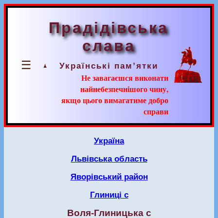
Прадідівська
слава
☰
Українські пам’ятки
Не завагаєшся виконати
найнебезпечнішого чину,
якщо цього вимагатиме добро
справи
Україна
Львівська область
Яворівський район
Глиниці с
Воля-Глиницька с