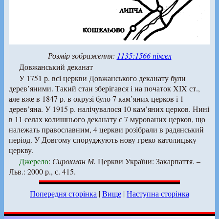
Розмір зображення:
1135:1566 піксел
Довжанський деканат
У 1751 р. всі церкви Довжанського деканату були
дерев’яними. Такий стан зберігався і на початок XIX ст.,
але вже в 1847 р. в окрузі було 7 кам’яних церков і 1
дерев’яна. У 1915 р. налічувалося 10 кам’яних церков. Нині
в 11 селах колишнього деканату є 7 мурованих церков, що
належать православним, 4 церкви розібрали в радянський
період. У Довгому споруджують нову греко-католицьку
церкву.
Джерело
:
Сирохман М.
Церкви України: Закарпаття. –
Льв.: 2000 р., с. 415.
Попередня сторінка
|
Вище
|
Наступна сторінка