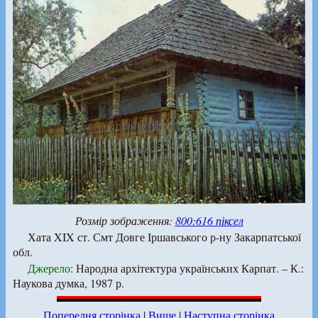
Розмір зображення:
800:616 піксел
Хата XIX ст. Смт Довге Іршавського р-ну Закарпатської
обл.
Джерело
: Народна архітектура українських Карпат. – К.:
Наукова думка, 1987 р.
Попередня сторінка
|
Вище
|
Наступна сторінка