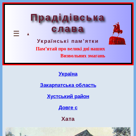
Прадідівська
слава
☰
Українські пам’ятки
Пам’ятай про великі дні наших
Визвольних змагань
Україна
Закарпатська область
Хустський район
Довге с
Хата