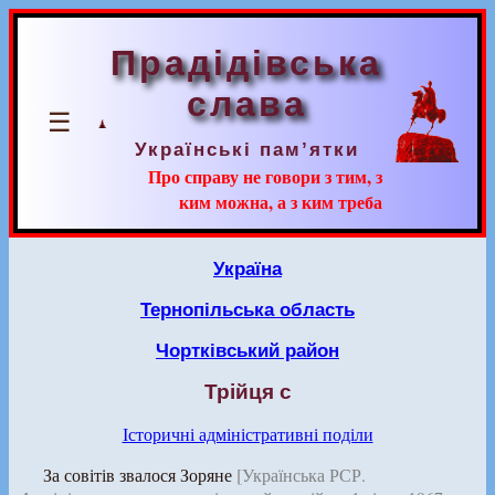
Прадідівська
слава
☰
Українські пам’ятки
Про справу не говори з тим, з
ким можна, а з ким треба
Україна
Тернопільська область
Чортківський район
Трійця с
Історичні адміністративні поділи
За совітів звалося Зоряне
[Українська РСР.