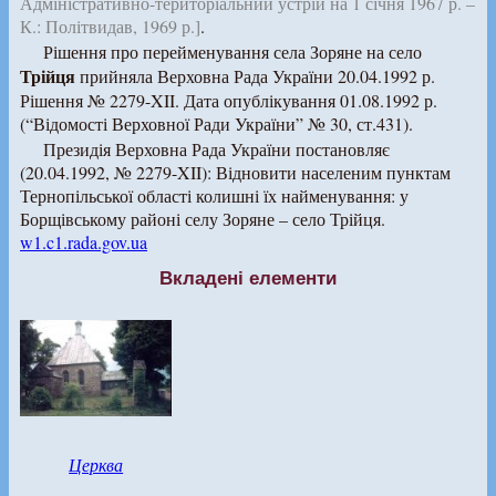
Адміністративно-територіальний устрій на 1 січня 1967 р. –
К.: Політвидав, 1969 р.]
.
Рішення про перейменування села Зоряне на село
Трійця
прийняла Верховна Рада України 20.04.1992 р.
Рішення № 2279-XII. Дата опублікування 01.08.1992 р.
(“Відомості Верховної Ради України” № 30, ст.431).
Президія Верховна Рада України постановляє
(20.04.1992, № 2279-XII): Відновити населеним пунктам
Тернопільської області колишні їх найменування: у
Борщівському районі селу Зоряне – село Трійця.
w1.c1.rada.gov.ua
Вкладені елементи
Церква