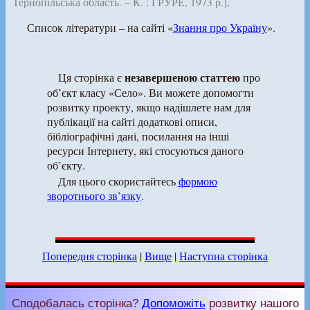
Тернопільська область. – К. : ГРУРЕ, 1973 р.]
.
Список літератури – на сайті «
Знання про Україну
».
незавершеною статтею
Ця сторінка є
про
об’єкт класу «Село». Ви можете допомогти
розвитку проекту, якщо надішлете нам для
публікації на сайті додаткові описи,
бібліографічні дані, посилання на інші
ресурси Інтернету, які стосуються даного
об’єкту.
Для цього скористайтесь
формою
зворотнього зв’язку
.
Попередня сторінка
|
Вище
|
Наступна сторінка
Сподобалась сторінка?
Допоможіть
розвитку нашого