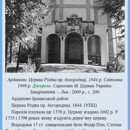
Арданово. Церква Різдва пр. богородиці, 1844 р. Світлина
1998 р.
Джерело
:
Сирохман М.
Церкви України:
Закарпаття. – Льв.: 2000 р., с. 200.
Арданово Іршавський район
Церква Різдва пр. богородиці. 1844. (УПЦ)
Парохія існувала ще 1378 р. Церкву згадано 1692 р. У
1733 і 1798 роках знову згадують дерев’яну церкву.
Впродовж 17 ст. священиками були Федір Поп, Степан