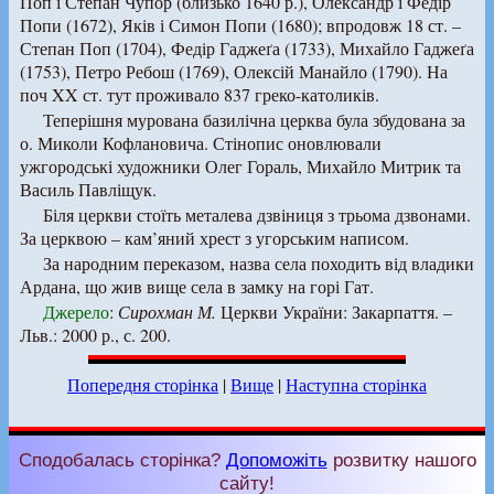
Поп і Степан Чупор (близько 1640 р.), Олександр і Федір
Попи (1672), Яків і Симон Попи (1680); впродовж 18 ст. –
Степан Поп (1704), Федір Гаджеґа (1733), Михайло Гаджеґа
(1753), Петро Ребош (1769), Олексій Манайло (1790). На
поч XX ст. тут проживало 837 греко-католиків.
Теперішня мурована базилічна церква була збудована за
о. Миколи Кофлановича. Стінопис оновлювали
ужгородські художники Олег Гораль, Михайло Митрик та
Василь Павліщук.
Біля церкви стоїть металева дзвіниця з трьома дзвонами.
За церквою – кам’яний хрест з угорським написом.
За народним переказом, назва села походить від владики
Ардана, що жив вище села в замку на горі Гат.
Джерело
:
Сирохман М.
Церкви України: Закарпаття. –
Льв.: 2000 р., с. 200.
Попередня сторінка
|
Вище
|
Наступна сторінка
Сподобалась сторінка?
Допоможіть
розвитку нашого
сайту!