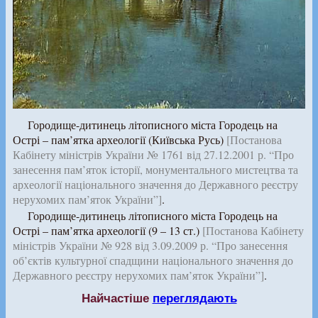
Городище-дитинець літописного міста Городець на
Острі – пам’ятка археології (Київська Русь)
[Постанова
Кабінету міністрів України № 1761 від 27.12.2001 р. “Про
занесення пам’яток історії, монументального мистецтва та
археології національного значення до Державного реєстру
нерухомих пам’яток України”]
.
Городище-дитинець літописного міста Городець на
Острі – пам’ятка археології (9 – 13 ст.)
[Постанова Кабінету
міністрів України № 928 від 3.09.2009 р. “Про занесення
об’єктів культурної спадщини національного значення до
Державного реєстру нерухомих пам’яток України”]
.
Найчастіше
переглядають