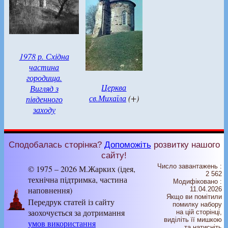
1978 р. Східна
частина
городища.
Церква
Вигляд з
св.Михаїла
(+)
південного
заходу
Сподобалась сторінка?
Допоможіть
розвитку нашого
сайту!
Число завантажень :
© 1975 – 2026 М.Жарких (ідея,
2 562
технічна підтримка, частина
Модифіковано :
наповнення)
11.04.2026
Якщо ви помітили
Передрук статей із сайту
помилку набору
заохочується за дотримання
на цiй сторiнцi,
видiлiть її мишкою
умов використання
та натисніть