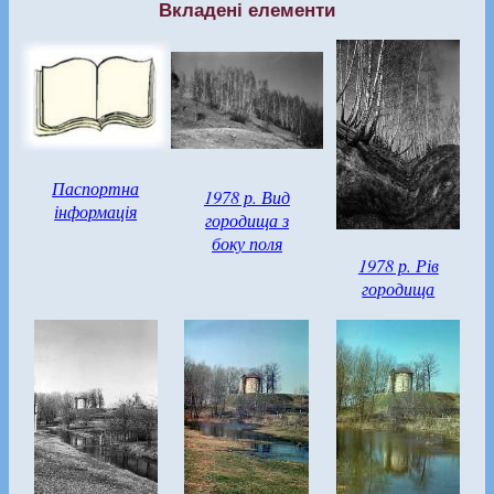
Вкладені елементи
Паспортна
1978 р. Вид
інформація
городища з
боку поля
1978 р. Рів
городища