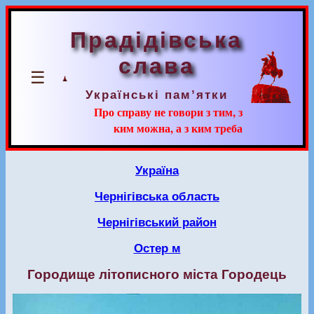
Прадідівська
слава
☰
Українські пам’ятки
Про справу не говори з тим, з
ким можна, а з ким треба
Україна
Чернігівська область
Чернігівський район
Остер м
Городище літописного міста Городець