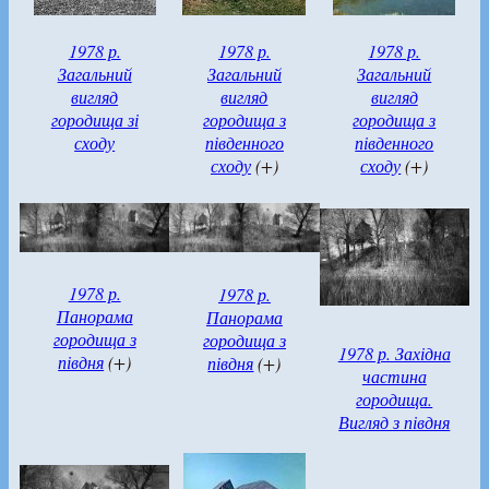
1978 р.
1978 р.
1978 р.
Загальний
Загальний
Загальний
вигляд
вигляд
вигляд
городища зі
городища з
городища з
сходу
південного
південного
сходу
(+)
сходу
(+)
1978 р.
1978 р.
Панорама
Панорама
городища з
городища з
1978 р. Західна
півдня
(+)
півдня
(+)
частина
городища.
Вигляд з півдня