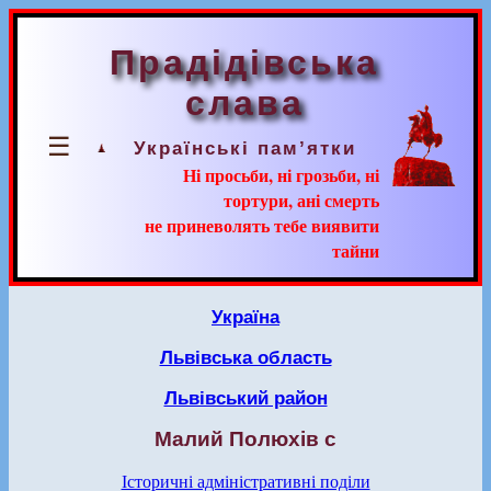
Прадідівська
слава
☰
Українські пам’ятки
Ні просьби, ні грозьби, ні
тортури, ані смерть
не приневолять тебе виявити
тайни
Україна
Львівська область
Львівський район
Малий Полюхів с
Історичні адміністративні поділи