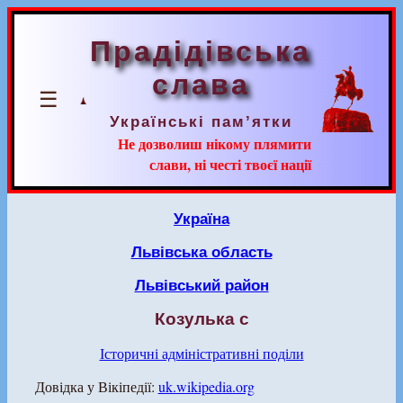
Прадідівська
слава
☰
Українські пам’ятки
Не дозволиш нікому плямити
слави, ні честі твоєї нації
Україна
Львівська область
Львівський район
Козулька с
Історичні адміністративні поділи
Довідка у Вікіпедії:
uk.wikipedia.org