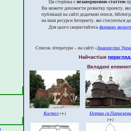
незавершеною статтею
Ця сторінка є
пр
Ви можете допомогти розвитку проекту, як
публікації на сайті додаткові описи, бібліог
на інші ресурси Інтернету, які стосуються да
Для цього скористайтесь
формою зворотн
Список літератури – на сайті «
Знання про Укра
Найчастіше
перегляд
Вкладені елемен
Костел
(+)
Церква св.Параскев
(+)
]