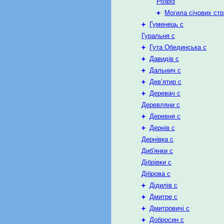
Розріз
+
Могила січових стр
+
Гуменець с
Гуральня с
+
Гута Обединська с
+
Давидів с
+
Дальнич с
+
Дев’ятир с
+
Деревач с
Деревляни с
+
Деревня с
+
Дернів с
Дернівка с
Диб'янки с
Дібрівки с
Діброва с
+
Дідилів с
+
Дмитре с
+
Дмитровичі с
+
Добросин с