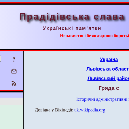
Прадідівська слава
Українські пам’ятки
Ненавистю і безоглядною борот
?
Україна
Львівська област
Львівський райо
Гряда с
Історичні адміністративні
Довідка у Вікіпедії:
uk.wikipedia.org