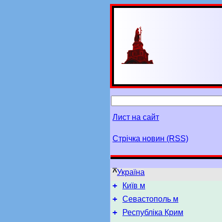
Лист на сайт
Стрічка новин (RSS)
^
Україна
+
Київ м
+
Севастополь м
+
Республіка Крим