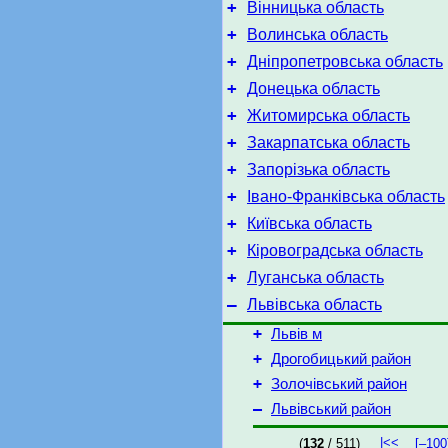
+
Вінницька область
+
Волинська область
+
Дніпропетровська область
+
Донецька область
+
Житомирська область
+
Закарпатська область
+
Запорізька область
+
Івано-Франківська область
+
Київська область
+
Кіровоградська область
+
Луганська область
–
Львівська область
+
Львів м
+
Дрогобицький район
+
Золочівський район
–
Львівський район
|<<
(
132
/ 511)
[–100