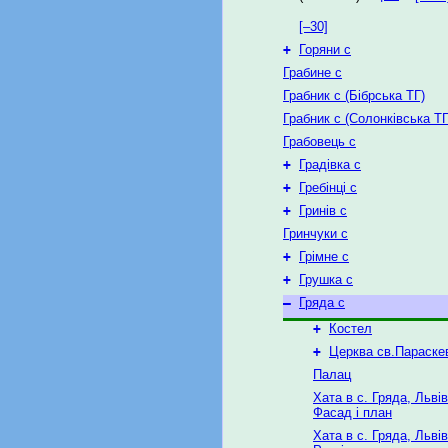
[–30]
+
Горяни с
Грабине с
Грабник с (Бібрська ТГ)
Грабник с (Солонківська ТГ
Грабовець с
+
Градівка с
+
Гребінці с
+
Гринів с
Гринчуки с
+
Грімне с
+
Грушка с
–
Гряда с
+
Костел
+
Церква св.Параске
Палац
Хата в с. Гряда, Льві
Фасад і план
Хата в с. Гряда, Льві