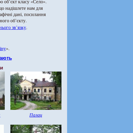
о об’єкт класу «Село».
що надішлете нам для
рафічні дані, посилання
ного об’єкту.
ього зв’язку
.
їну
».
ають
ти
и
Палац