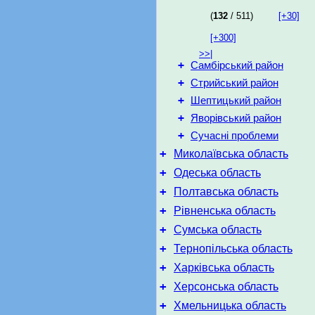
(
132
/ 511)
[+30]
[+300]
>>|
+
Самбірський район
+
Стрийський район
+
Шептицький район
+
Яворівський район
+
Сучасні проблеми
+
Миколаївська область
+
Одеська область
+
Полтавська область
+
Рівненська область
+
Сумська область
+
Тернопільська область
+
Харківська область
+
Херсонська область
+
Хмельницька область