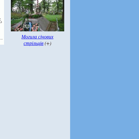
Могила січових
стрільців
(+)