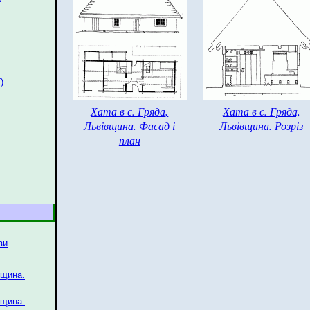
)
Хата в с. Гряда,
Хата в с. Гряда,
Львівщина. Фасад і
Львівщина. Розріз
план
ви
вщина.
вщина.