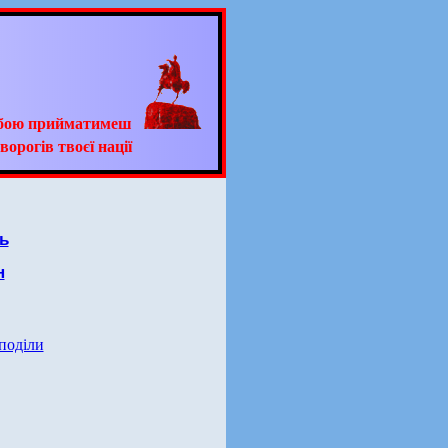
ьбою прийматимеш
ворогів твоєї нації
ь
н
 поділи