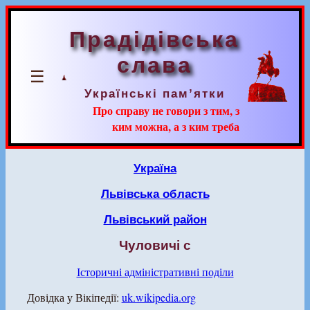
Прадідівська
слава
☰
Українські пам’ятки
Про справу не говори з тим, з
ким можна, а з ким треба
Україна
Львівська область
Львівський район
Чуловичі с
Історичні адміністративні поділи
Довідка у Вікіпедії:
uk.wikipedia.org