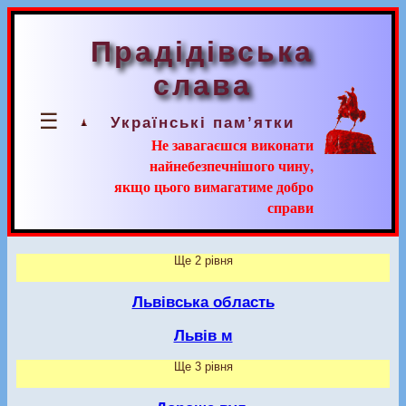
Прадідівська
слава
☰
Українські пам’ятки
Не завагаєшся виконати
найнебезпечнішого чину,
якщо цього вимагатиме добро
справи
Ще 2 рівня
Львівська область
Львів м
Ще 3 рівня