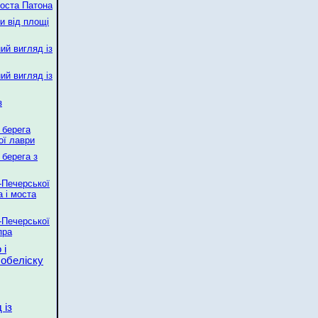
моста Патона
и від площі
ий вигляд із
ий вигляд із
з
 берега
ої лаври
 берега з
-Печерської
а і моста
-Печерської
пра
 і
 обеліску
 із