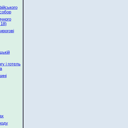
фійського
собор
ичного
 18)
ирогові
цькій
гу і готель
а
шині
ах
воду