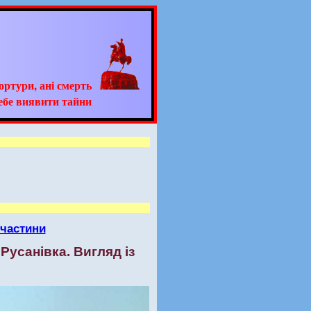
тортури, ані смерть
ебе виявити тайни
 частини
 Русанівка. Вигляд із