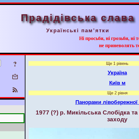
Прадідівська слава
Українські пам’ятки
Ні просьби, ні грозьби, ні 
не приневолять т
?
Ще 1 рівень
Україна
Київ м
Ще 2 рівня
Панорами лівобережної
1977 (?) р. Микільська Слобідка та
заходу