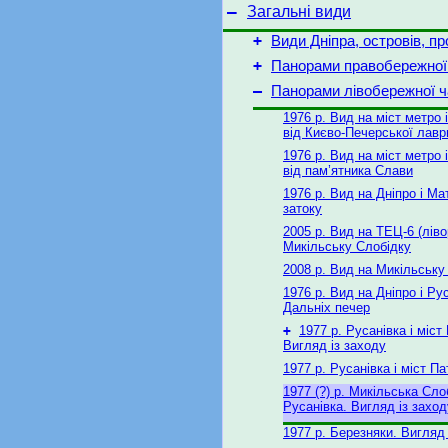
–
Загальні види
+
Види Дніпра, островів, пр
+
Панорами правобережної
–
Панорами лівобережної ч
1976 р. Вид на міст метро і
від Києво-Печерської лавр
1976 р. Вид на міст метро і
від пам’ятника Слави
1976 р. Вид на Дніпро і Ма
затоку
2005 р. Вид на ТЕЦ-6 (ліво
Микільську Слобідку
2008 р. Вид на Микільську
1976 р. Вид на Дніпро і Рус
Дальніх печер
+
1977 р. Русанівка і міст
Вигляд із заходу
1977 р. Русанівка і міст П
1977 (?) р. Микільська Сло
Русанівка. Вигляд із заход
1977 р. Березняки. Вигляд 