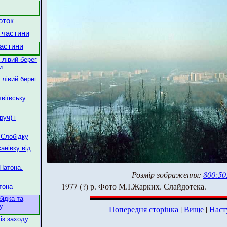
оток
 частини
астини
 лівий берег
и
 лівий берег
твіївську
руч) і
 Слобідку
анівку від
 Патона.
Розмір зображення:
800:50
1977 (?) р. Фото М.І.Жарких. Слайдотека.
атона
бідка та
у
Попередня сторінка
|
Вище
|
Наст
із заходу