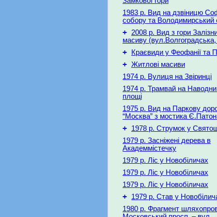
Замкової гори
1983 р. Вид на дзвіницю Со
собору та Володимирський 
+
2008 р. Вид з гори Залізн
масиву (вул.Волгоградська,
+
Краєвиди у Феофанії та П
+
Житлові масиви
1974 р. Вулиця на Звіринці
1974 р. Трамвай на Наводни
площі
1975 р. Вид на Паркову доро
“Москва” з мостика Є.Патон
+
1978 р. Струмок у Свято
1979 р. Засніжені дерева в
Академмістечку
1979 р. Ліс у Новобіличах
1979 р. Ліс у Новобіличах
1979 р. Ліс у Новобіличах
+
1979 р. Став у Новобілич
1980 р. Фрагмент шляхопро
Московський просп. – вул.