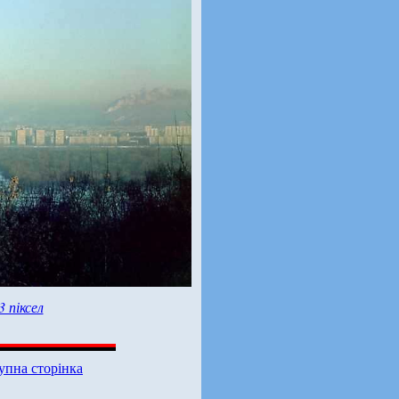
3 піксел
упна сторінка