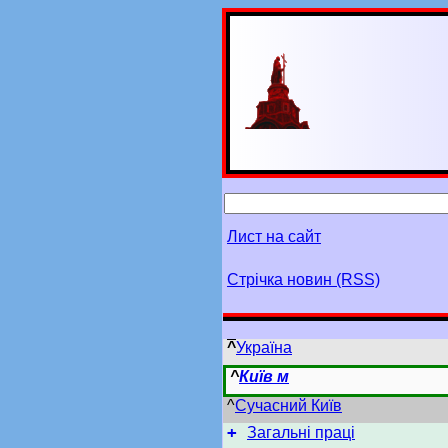
Лист на сайт
Стрічка новин (RSS)
^
Україна
^
Київ м
^
Сучасний Київ
+
Загальні праці