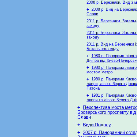
2008 р. Березняки. Вид з 
+
2008 р. Вид на Березняк
Слави
2011 р. Березняки. Загальн
заходу
2011 р. Березняки. Загальн
заходу
2011 р. Вид на Березняки і
Ботанічного саду
+
1980 р. Панорама лівого
Дніпра від Києво-Печерськ
+
1980 р. Панорама лівого
мостом метро
+
1980 р. Панорама Києво
лаври, лівого берега Дніпр
Патона
+
1981 р. Панорама Києво
лаври та лівого берега Дні
+
Перспектива моста метро
Броварського проспекту від
Слави
+
Види Подолу
+
2007 р. Панорамний огляд