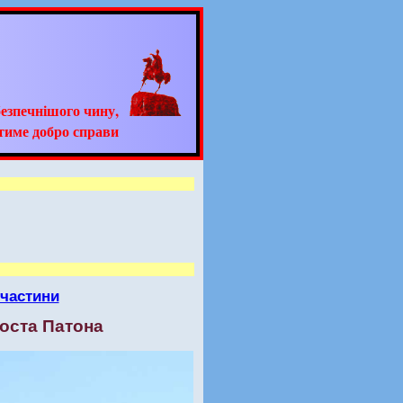
езпечнішого чину,
тиме добро справи
 частини
моста Патона