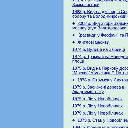
2007 р. Панорамний огляд
Замкової гори
1983 р. Вид на дзвіницю Со
собору та Володимирський 
+
2008 р. Вид з гори Залізн
масиву (вул.Волгоградська,
+
Краєвиди у Феофанії та П
+
Житлові масиви
1974 р. Вулиця на Звіринці
1974 р. Трамвай на Наводни
площі
1975 р. Вид на Паркову доро
“Москва” з мостика Є.Патон
+
1978 р. Струмок у Свято
1979 р. Засніжені дерева в
Академмістечку
1979 р. Ліс у Новобіличах
1979 р. Ліс у Новобіличах
1979 р. Ліс у Новобіличах
+
1979 р. Став у Новобілич
1980 р. Фрагмент шляхопро