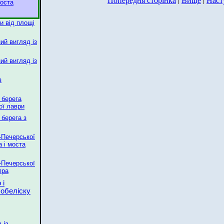
моста
и від площі
ий вигляд із
ий вигляд із
з
 берега
ої лаври
 берега з
-Печерської
а і моста
-Печерської
пра
 і
 обеліску