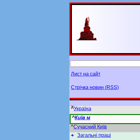
Лист на сайт
Стрічка новин (RSS)
^
Україна
^
Київ м
^
Сучасний Київ
+
Загальні праці