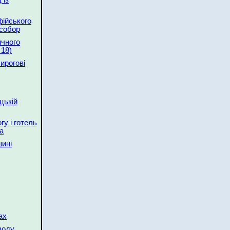
 із
фійського
собор
ичного
 18)
ирогові
цькій
гу і готель
а
шині
ах
воду