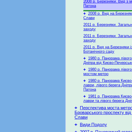
2008 р. Березняки. Вид з 
Патона
+
2008 р. Вид на Березняк
Слави
2011 р. Березняки. Загальн
заходу
2011 р. Березняки. Загальн
заходу
2011 р. Вид на Березняки і
Ботанічного саду
+
1980 р. Панорама лівого
Дніпра від Києво-Печерськ
+
1980 р. Панорама лівого
мостом метро
+
1980 р. Панорама Києво
лаври, лівого берега Дніпр
Патона
+
1981 р. Панорама Києво
лаври та лівого берега Дні
+
Перспектива моста метро
Броварського проспекту від
Слави
+
Види Подолу
+