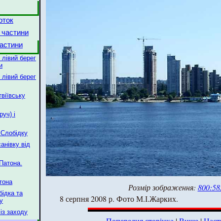
оток
 частини
астини
 лівий берег
и
 лівий берег
твіївську
руч) і
 Слобідку
анівку від
 Патона.
атона
Розмір зображення:
800:58
бідка та
8 серпня 2008 р. Фото М.І.Жарких.
у
із заходу
Попередня сторінка
|
Вище
|
Наст