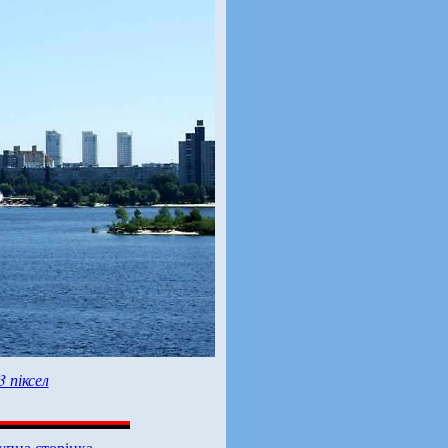
3 піксел
упна сторінка