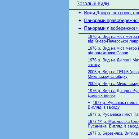
–
Загальні види
+
Види Дніпра, островів, пр
+
Панорами правобережної
–
Панорами лівобережної ч
1976 р. Вид на міст метро і
від Києво-Печерської лавр
1976 р. Вид на міст метро і
від пам’ятника Слави
1976 р. Вид на Дніпро і Ма
затоку
2005 р. Вид на ТЕЦ-6 (ліво
Микільську Слобідку
2008 р. Вид на Микільську
1976 р. Вид на Дніпро і Рус
Дальніх печер
+
1977 р. Русанівка і міст
Вигляд із заходу
1977 р. Русанівка і міст П
1977 (?) р. Микільська Сло
Русанівка. Вигляд із заход
1977 р. Березняки. Вигляд 