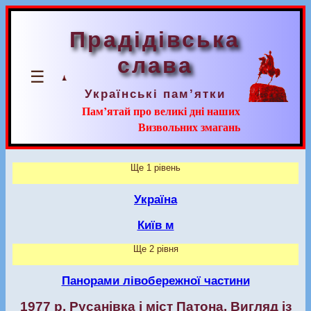
Прадідівська
слава
☰
Українські пам’ятки
Пам’ятай про великі дні наших
Визвольних змагань
Ще 1 рівень
Україна
Київ м
Ще 2 рівня
Панорами лівобережної частини
1977 р. Русанівка і міст Патона. Вигляд із