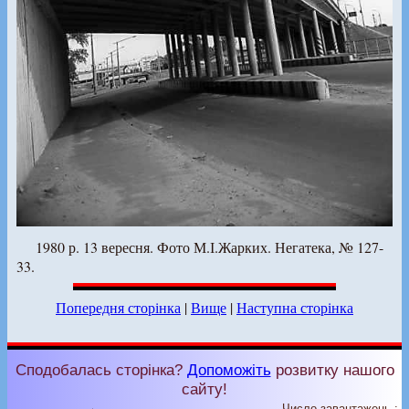
1980 р. 13 вересня. Фото М.І.Жарких. Негатека, № 127-
33.
Попередня сторінка
|
Вище
|
Наступна сторінка
Сподобалась сторінка?
Допоможіть
розвитку нашого
сайту!
Число завантажень :