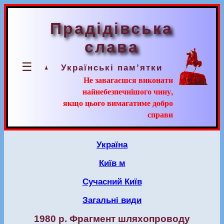
Прадідівська
слава
☰
Українські пам’ятки
Не завагаєшся виконати
найнебезпечнішого чину,
якщо цього вимагатиме добро
справи
Україна
Київ м
Сучасний Київ
Загальні види
1980 р. Фрагмент шляхопроводу