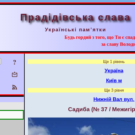
Прадідівська слава
Українські пам’ятки
Будь гордий з того, що Ти є сп
за славу Волод
?
Ще 1 рівень
Україна
Київ м
Ще 3 рівня
Нижній Вал вул.
Садиба (№ 37 / Межигір