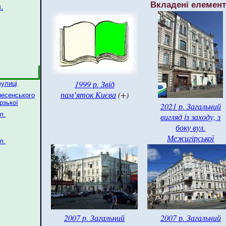
Вкладені елемен
.
1999 р. Звід
вулиці
пам’яток Києва
(+)
несенського
рзької
2021 р. Загальний
л.
вигляд із заходу, з
боку вул.
Межигірської
л.
2007 р. Загальний
2007 р. Загальний