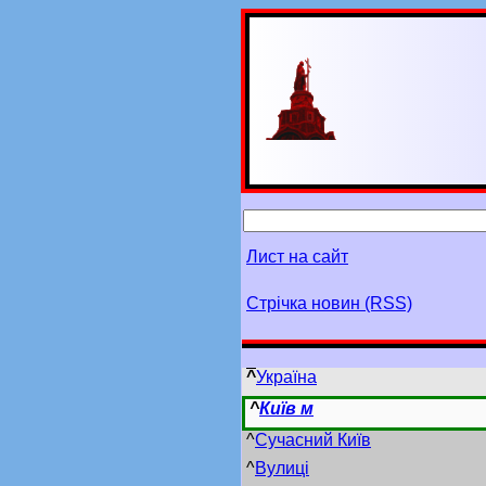
Лист на сайт
Стрічка новин (RSS)
^
Україна
^
Київ м
^
Сучасний Київ
^
Вулиці