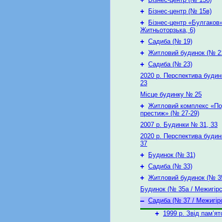
+
Бізнес-центр (№ 15в)
+
Бізнес-центр «Булгаков»
Житньоторзька, 6)
+
Садиба (№ 19)
+
Житловий будинок (№ 2
+
Садиба (№ 23)
2020 р. Перспектива будин
23
Місце будинку № 25
+
Житловий комплекс «По
престиж» (№ 27-29)
2007 р. Будинки № 31, 33
2020 р. Перспектива будин
37
+
Будинок (№ 31)
+
Садиба (№ 33)
+
Житловий будинок (№ 3
Будинок (№ 35а / Межигірс
–
Садиба (№ 37 / Межигірс
+
1999 р. Звід пам’ят