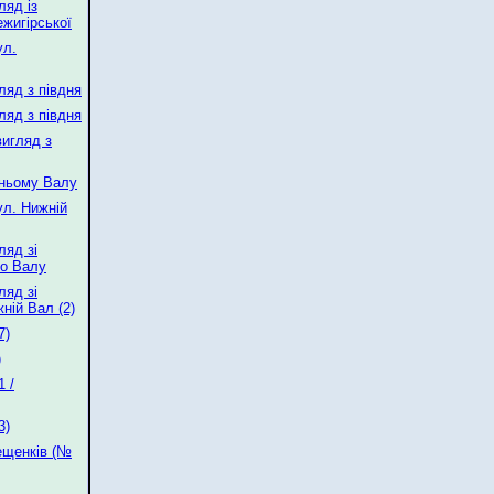
ляд із
ежигірської
ул.
ляд з півдня
ляд з півдня
вигляд з
жньому Валу
ул. Нижній
ляд зі
го Валу
ляд зі
жній Вал (2)
7)
)
 /
3)
ещенків (№