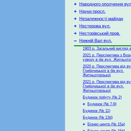
+
Народного ополчення вул
+
Науки просп.
+
Незалежності майдан
+
Нестерова вул.
+
Несторівський пров.
–
Нижній Вал вул.
1903 р. Загальний вигляд 
2021 р. Перспектива з Воз
узвозу в бік вул. Житньото
2020 р. Перспектива від ву
Глибочицької в бік вул.
Житньоторзької
2021 р. Перспектива від ву
Глибочицької в бік вул.
Житньоторзької
Будинок побуту (№ 2)
+
Будинок (№ 7-9)
Будинок (№ 11)
Будинок (№ 13б)
+
Бізнес-центр (№ 15а)
+
Бізнес-центр (№ 15б)