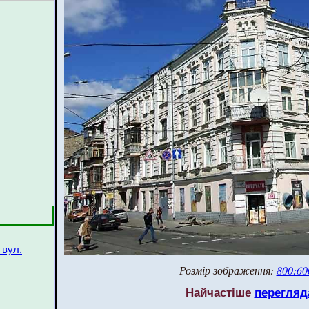
вул.
Розмір зображення:
800:60
Найчастіше
перегляд