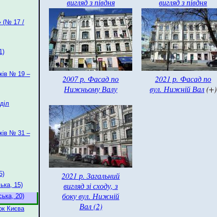
вигляд з півдня
вигляд з півдня
 (№ 17 /
1)
ків № 19 –
2007 р. Фасад по
2021 р. Фасад по
Нижньому Валу
вул. Нижній Вал
(+)
діл
ків № 31 –
5)
2021 р. Загальний
вигляд зі сходу, з
ька, 15)
боку вул. Нижній
ька, 20)
Вал (2)
ок Києва