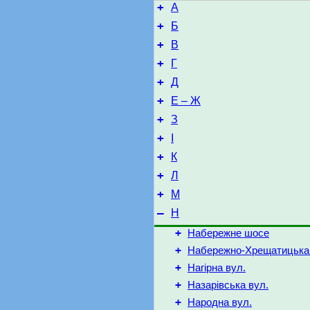
+
А
+
Б
+
В
+
Г
+
Д
+
Е – Ж
+
З
+
І
+
К
+
Л
+
М
–
Н
+
Набережне шосе
+
Набережно-Хрещатицька 
+
Нагірна вул.
+
Назарівська вул.
+
Народна вул.