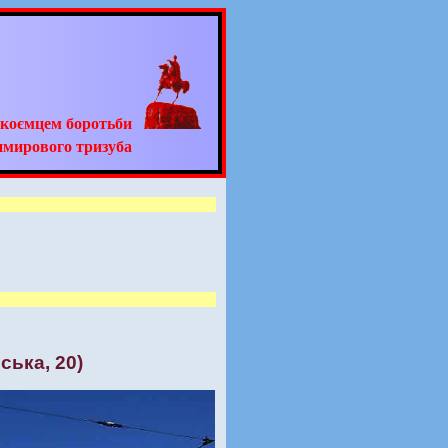
адкоємцем боротьби
имирового тризуба
ська, 20)