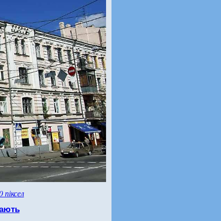
0 піксел
ають