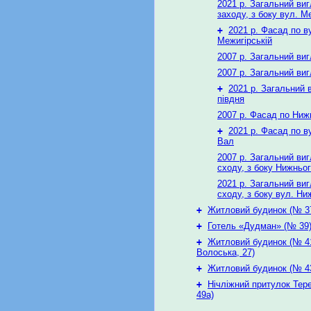
2021 р. Загальний виг
заходу, з боку вул. М
+
2021 р. Фасад по в
Межигірській
2007 р. Загальний виг
2007 р. Загальний виг
+
2021 р. Загальний 
півдня
2007 р. Фасад по Ни
+
2021 р. Фасад по в
Вал
2007 р. Загальний виг
сходу, з боку Нижньо
2021 р. Загальний виг
сходу, з боку вул. Ни
+
Житловий будинок (№ 3
+
Готель «Дудман» (№ 39
+
Житловий будинок (№ 41
Волоська, 27)
+
Житловий будинок (№ 4
+
Нічліжний притулок Тер
49а)