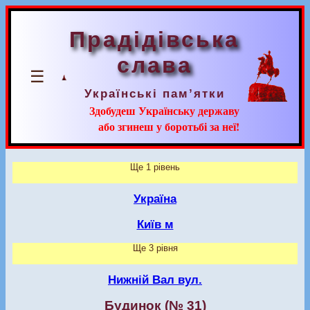
Прадідівська
слава
☰
Українські пам’ятки
Здобудеш Українську державу
або згинеш у боротьбі за неї!
Ще 1 рівень
Україна
Київ м
Ще 3 рівня
Нижній Вал вул.
Будинок (№ 31)