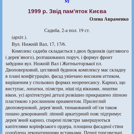
6)
1999 р. Звід пам’яток Києва
Олена Авраменко
Садиба, 2-а пол. 19 ст.
(архіт.).
Вул. Нижній Вал, 17, 17/6.
Комплекс садиби складається з двох будинків (цегляного
і дерев’яного), розташованих поруч, і формує фронт
забудови вул. Нижній Вал і Житньоторзької пл.
Двоповерховий, цегляний будинок комплексу має складну
в плані конфігурацію, фасад увінчано високим аттиком,
вирішеним у стильових формах неоренесансу. Карниз, що
виступає, лопатки, пілястри, ніші під вікнами, лиштви
вікон, усі архітектурні деталі розкішно прикрашено ліпною
пластикою з рослинним орнаментом. Прилеглий
двоповерховий, дерев’яний, тинькований об’єм також
пишно декорований: ліпний аркатурний пояс підтримує
дерев’яний карниз, спарені пілястри завершуються
капітелями корінфського ордера, площина фасадної стіни
оздоблена декоративними вставками. Перші торговельні