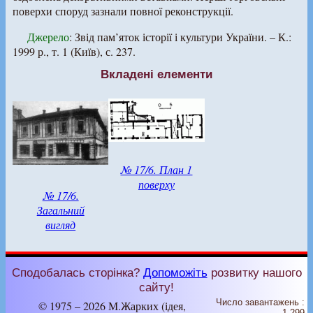
поверхи споруд зазнали повної реконструкції.
Джерело
: Звід пам’яток історії і культури України. – К.:
1999 р., т. 1 (Київ), с. 237.
Вкладені елементи
№ 17/6. План 1
поверху
№ 17/6.
Загальний
вигляд
Сподобалась сторінка?
Допоможіть
розвитку нашого
сайту!
Число завантажень :
© 1975 – 2026 М.Жарких (ідея,
1 299