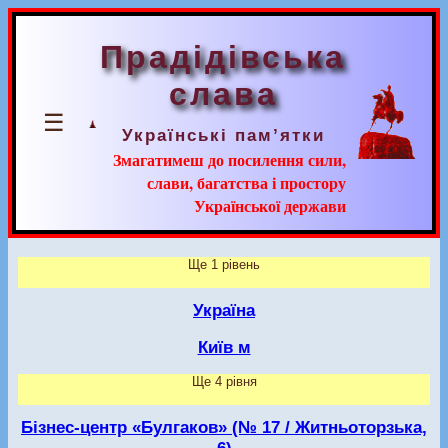
Прадідівська
слава
☰
Українські пам’ятки
Змагатимеш до посилення сили,
слави, багатства і простору
Української держави
Ще 1 рівень
Україна
Київ м
Ще 4 рівня
Бізнес-центр «Булгаков» (№ 17 / Житньоторзька,